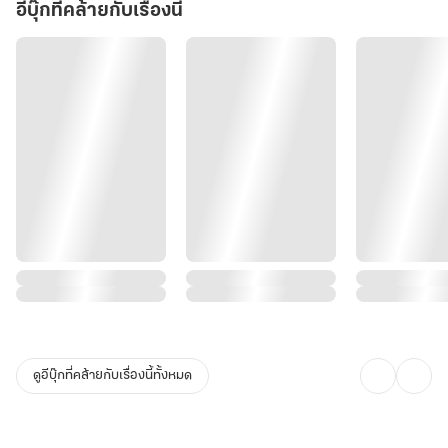
ครอบครัวเดิมที่เคยรังแกนางจนหน้าหงาย
อีบุ๊กที่คล้ายกับเรื่องนี้
แต่ปัญหาใหญ่ไม่ได้อยู่ที่สัตว์…แต่อยู่ที่เจ้าของสัตว์ต่างหาก!
เมื่อท่านอ๋องหลี่เฉินผู้เย็นชา เริ่มรู้สึกว่าตนเองไร้ตัวตน ความสนใจของ
พระชายาถูกพวกหน้าขนแย่งไปจนหมด สัตว์เลี้ยงแสนรักกลับแปรพักตร์
ไปเข้าข้างนางเสียทุกตัว
"เจ้าเกาพุงให้เสือได้ แล้วเหตุใดจะเกาหัวให้เปิ่นหวางบ้างไม่ได้!"
พบกับปฏิบัติการทวงคืนความรักของท่านอ๋องสายซึน ผู้พร้อมจะหึงแม้
กระทั่งหมา และดุยิ่งกว่าเสือเมื่อมีใครกล้ามาแตะต้องยอดดวงใจ!
ดูอีบุ๊กที่คล้ายกับเรื่องนี้ทั้งหมด