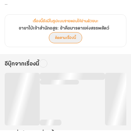
ทว่าสวรรค์กลับเล่นตลก สกิลนางเอกของนางเริ่มทำงาน ณ บัดนี้!
เรื่องนี้ยังมีในรูปแบบรายตอนให้อ่านด้วยนะ
ในสายตาผู้อื่นมันคือสัตว์ร้ายกระหายเลือด แต่ในสายตาเสิ่นหว่าน มันก็
ชายาใบ้เจ้าสำนักอสูร: ข้าคือมารดาแห่งสรรพสัตว์
แค่ 'แมวยักษ์ที่เป็นไมเกรน' เท่านั้น! ด้วยทักษะการแพทย์ชั้นเซียนและ
ติดตามเรื่องนี้
การนวดกดจุดระดับปรมาจารย์ เพียงชั่วข้ามคืน พยัคฆ์ร้ายที่ใครต่าง
ขยาดกลับนอนหงายพุง ส่งเสียงร้อง 'งื้ดๆ' ออดอ้อนขอให้นางเกาคาง
เสียอย่างนั้น
อีบุ๊กจากเรื่องนี้
เมื่อท่านอ๋องเปิดกรงหวังเก็บศพชายาผู้โชคร้าย กลับต้องตะลึงลานเมื่อ
พบว่าสัตว์อสูรคู่ใจ บัดนี้กลายสภาพเป็น "หมอนข้างมีชีวิต" ให้ชายาใบ้
หนุนนอนหลับปุ๋ยไปเสียแล้ว!
จากที่คิดกำจัดทิ้ง นางกลับกลายเป็น "ล่ามแปลภาษาสัตว์" ประจำจวน
เปลี่ยนบรรยากาศอึมครึมให้นุ่มฟูด้วยสารพัดสัตว์อสูรที่ดาหน้ามาให้นาง
รักษา มิหนำซ้ำนางยังใช้พวกมันเป็น "อาวุธลับ" จัดการเหล่าตัวร้ายและ