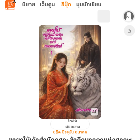
ข้ามไปยังเนื้อหาหลัก
นิยาย
เว็บตูน
อีบุ๊ก
มุมนักเขียน
โหลด
ชายา
ตัวอย่าง
ใบ้
อดีต ปัจจุบัน อนาคต
เจ้า