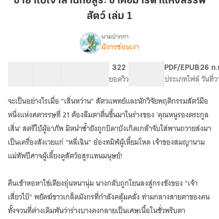
ชายาใบ้เจ้าสำนักอสูร: ข้าคือมารดาแห่งสรรพ
สำนัก
สัตว์ เล่ม 1
อสูร:
ข้า
นามปากกา
คือ
มังกรซ่อนเงา
เรื่อง
ชายา
มารดา
ใบ้
แห่ง
21 ตอน
37.91K
179
322
PG ทั่วไป
PDF/EPUB
26 ก.
เจ้า
สารบัญ
จำนวนคำ
สรรพ
จำนวนหน้า (A5)
ยอดวิว
ระดับเนื้อหา
ประเภทไฟล์
วันที่
สำนัก
สัตว์
อสูร:
จะเป็นอย่างไรเมื่อ "เสิ่นหว่าน" สัตวแพทย์และนักวิจัยพฤติกรรมสัตว์มือ
เล่ม
ข้า
คือ
1
หนึ่งแห่งศตวรรษที่ 21 ต้องลืมตาตื่นขึ้นมาในร่างของ 'คุณหนูรองตระกูล
มารดา
เสิ่น' สตรีใบ้ผู้อาภัพ มิหนำซ้ำยังถูกบิดาบังเกิดเกล้าจับใส่พานถวายส่งมา
แห่ง
เป็นเครื่องสังเวยแก่ "หลี่เฉิน" อ๋องทมิฬผู้เหี้ยมโหด เจ้าของสมญานาม
สรรพ
สัตว์
แม่ทัพปีศาจผู้เลี้ยงดูสัตว์อสูรแทนมนุษย์!
คืนเข้าหอหาใช่เตียงอุ่นหนานุ่ม นางกลับถูกโยนลงสู่กรงขังของ "เจ้า
เสี่ยวไป๋" พยัคฆ์ขาวเกล็ดมังกรที่กำลังคลุ้มคลั่ง ท่ามกลางสายตาของคน
ทั้งจวนที่ต่างเดิมพันว่าร่างบางคงกลายเป็นเศษเนื้อในชั่วพริบตา