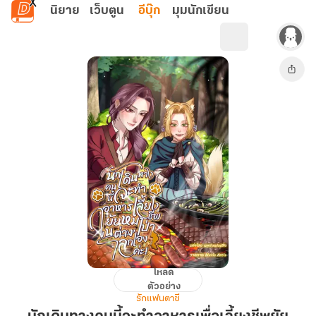
ข้ามไปยังเนื้อหาหลัก
นิยาย
เว็บตูน
อีบุ๊ก
มุมนักเขียน
โหลด
นัก
ตัวอย่าง
เดิน
รักแฟนตาซี
ทาง