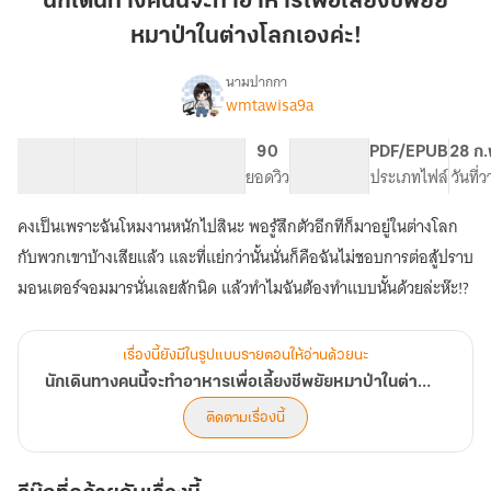
นักเดินทางคนนี้จะทำอาหารเพื่อเลี้ยงชีพยัย
คน
หมาป่าในต่างโลกเองค่ะ!
นี้
จะ
นามปากกา
ทำ
wmtawisa9a
เรื่อง
นัก
อาหาร
เดิน
เพื่อ
13 ตอน
31.84K
321
90
PG ทั่วไป
PDF/EPUB
28 ก.
ทาง
สารบัญ
จำนวนคำ
เลี้ยง
จำนวนหน้า (A5)
ยอดวิว
ระดับเนื้อหา
ประเภทไฟล์
วันที่
คน
ชีพ
นี้
คงเป็นเพราะฉันโหมงานหนักไปสินะ พอรู้สึกตัวอีกทีก็มาอยู่ในต่างโลก
ยัย
จะ
ทำ
หมาป่า
กับพวกเขาบ้างเสียแล้ว และที่แย่กว่านั้นนั่นก็คือฉันไม่ชอบการต่อสู้ปราบ
อาหาร
ใน
มอนเตอร์จอมมารนั่นเลยสักนิด แล้วทำไมฉันต้องทำแบบนั้นด้วยล่ะห๊ะ!?
เพื่อ
ต่าง
เลี้ยง
โลก
ชีพ
เรื่องนี้ยังมีในรูปแบบรายตอนให้อ่านด้วยนะ
เอง
ยัย
หมาป่า
ค่ะ!
นักเดินทางคนนี้จะทำอาหารเพื่อเลี้ยงชีพยัยหมาป่าในต่างโลกเองค่ะ!
ใน
ติดตามเรื่องนี้
ต่าง
โลก
เอง