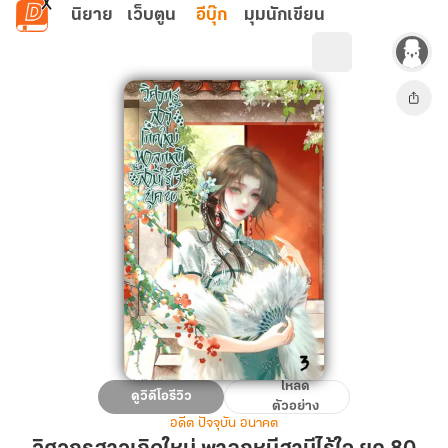
ข้ามไปยังเนื้อหาหลัก
นิยาย
เว็บตูน
อีบุ๊ก
มุมนักเขียน
โหลด
วิศวกร
ดูวิดีโอรีวิว
ตัวอย่าง
สาว
อดีต ปัจจุบัน อนาคต
เกิด