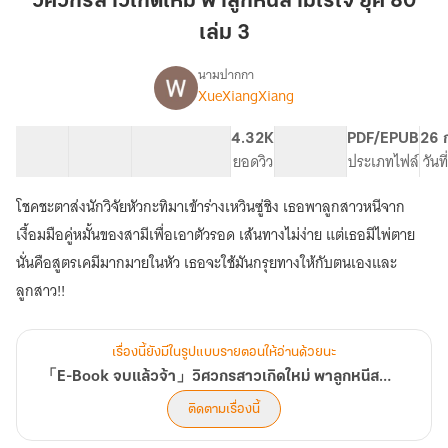
วิศวกรสาวเกิดใหม่ พาลูกหนีสามีไร้ใจ ยุค 80
ใหม่
เล่ม 3
พา
ลูก
นามปากกา
หนี
XueXiangXiang
「E-
เรื่อง
สามี
Book
จบ
ไร้
50 ตอน
102.35K
589
4.32K
PG ทั่วไป
PDF/EPUB
26 
แล้ว
สารบัญ
จำนวนคำ
ใจ
จำนวนหน้า (A5)
ยอดวิว
ระดับเนื้อหา
ประเภทไฟล์
วันท
จ้า」
ยุค
วิศวกร
โชคชะตาส่งนักวิจัยหัวกะทิมาเข้าร่างเหวินซู่ชิง เธอพาลูกสาวหนีจาก
80
สาว
เล่ม
เงื้อมมือคู่หมั้นของสามีเพื่อเอาตัวรอด เส้นทางไม่ง่าย แต่เธอมีไพ่ตาย
เกิด
ใหม่
3
นั่นคือสูตรเคมีมากมายในหัว เธอจะใช้มันกรุยทางให้กับตนเองและ
พา
ลูกสาว!!
ลูก
หนี
สามี
ไร้
เรื่องนี้ยังมีในรูปแบบรายตอนให้อ่านด้วยนะ
ใจ
「E-Book จบแล้วจ้า」วิศวกรสาวเกิดใหม่ พาลูกหนีสามีไร้ใจ ยุค 80
ยุค
ติดตามเรื่องนี้
80