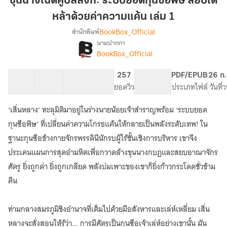
ขุนนางโฉดคู่บัลลังก์: ระบบยอดกุนซือพิษ สยบใต้
บัลลังก์:
หล้าด้วยค่าความแค้น เล่ม 1
ระบบ
BookBox_Official
สำนักพิมพ์
ยอด
นามปากกา
กุนซือ
เรื่อง
BookBox_Official
ขุนนาง
พิษ
โฉด
สยบ
คู่
40 ตอน
63.06K
442
257
PG ทั่วไป
PDF/EPUB
26 ก.
ใต้
บัลลังก์:
สารบัญ
จำนวนคำ
จำนวนหน้า (A5)
ยอดวิว
ระดับเนื้อหา
ประเภทไฟล์
วันที่
หล้า
ระบบ
ด้วย
ยอด
‘เสิ่นหลาง’ ทะลุมิติมาอยู่ในร่างนายน้อยเจ้าสำราญพร้อม ‘ระบบยอด
กุนซือ
ค่า
กุนซือพิษ’ ที่เปลี่ยนค่าความโกรธแค้นให้กลายเป็นพลังระดับเทพ! ใน
พิษ
ความ
สยบ
ฐานะกุนซือข้างกายจักรพรรดินีนักรบผู้ไร้ชั้นเชิงการบริหาร เขาจึง
แค้น
ใต้
ประเคนแผนการสุดอำมหิตเพื่อกวาดล้างขุนนางกบฏและสยบอาณาจักร
เล่ม
หล้า
ศัตรู ยิ่งถูกด่า ยิ่งถูกเกลียด พลังบ่มเพาะของเขาก็ยิ่งก้าวกระโดดชั่วข้าม
1
ด้วย
ค่า
คืน
ความ
แค้น
ท่ามกลางสมรภูมิชิงอำนาจที่เต็มไปด้วยมือสังหารและเล่ห์เหลี่ยม เสิ่น
หลางจะสั่งสอนให้รู้ว่า... การมีศัตรูเป็นกุนซือเจ้าเล่ห์อย่างเขานั้น มัน