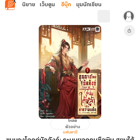
ข้ามไปยังเนื้อหาหลัก
นิยาย
เว็บตูน
อีบุ๊ก
มุมนักเขียน
โหลด
ขุนนาง
ตัวอย่าง
โฉด
แฟนตาซี
คู่