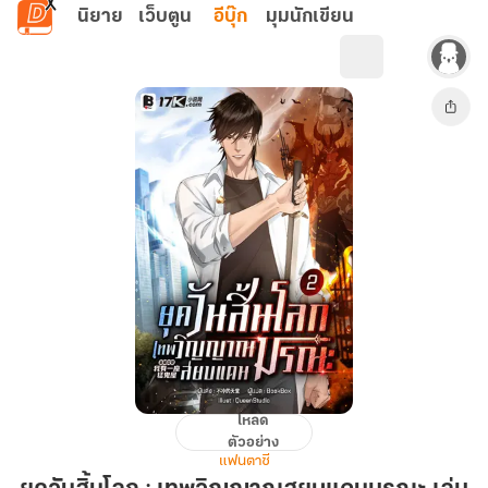
ข้ามไปยังเนื้อหาหลัก
นิยาย
เว็บตูน
อีบุ๊ก
มุมนักเขียน
โหลด
ยุค
ตัวอย่าง
วัน
แฟนตาซี
สิ้น