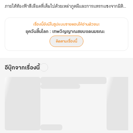
ภายใต้ท้องฟ้าสีเลือดที่เต็มไปด้วยเหล่าภูตผีและการแทรกแซงจากมิติ
เร้นลับ เขาไม่ได้มีเพียงศาสตราอาถรรพ์เท่านั้น... แต่เขายังครอบครอง
"ตราเทพไป๋เจ๋อ" ที่หยั่งรู้ฟ้าดิน ทะลวงคำทำนาย ชี้ทางสว่างในความมืด
เรื่องนี้ยังมีในรูปแบบรายตอนให้อ่านด้วยนะ
มิด... ทุกย่างก้าวของเขาถูกขีดเขียนด้วยเข็มทิศแห่งวาสนาที่ใครก็ไม่อาจ
ยุควันสิ้นโลก : เทพวิญญาณสยบแดนมรณะ
แย่งชิง
ติดตามเรื่องนี้
ท่ามกลางการทรยศหักหลังของมนุษย์และทวยเทพจ้องจะกลืนกิน
โลก..เขาจะใช้ไหวพริบและความอำมหิตเปลี่ยนทุกวิกฤตให้เป็นวาสนา
อีบุ๊กจากเรื่องนี้
เพื่อก้าวขึ้นสู่จุดสูงสุดบนบัลลังก์เหนือมวลมนุษย์และภูตผี ในโลกที่ความ
มืดมิดไร้ขอบเขตนี้!