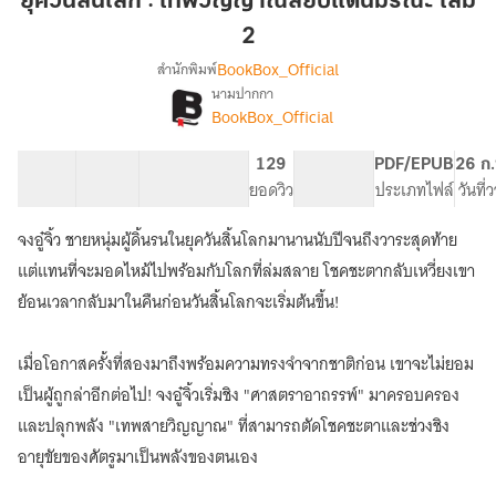
ยุควันสิ้นโลก : เทพวิญญาณสยบแดนมรณะ เล่ม
โลก
2
:
BookBox_Official
สำนักพิมพ์
เทพ
นามปากกา
วิญญาณ
เรื่อง
BookBox_Official
ยุค
สยบ
วัน
แดน
สิ้น
40 ตอน
91.42K
610
129
PG ทั่วไป
PDF/EPUB
26 ก.
มรณะ
โลก
สารบัญ
จำนวนคำ
จำนวนหน้า (A5)
ยอดวิว
ระดับเนื้อหา
ประเภทไฟล์
วันที่
เล่ม
:
2
เทพ
จงอู๋จิ้ว ชายหนุ่มผู้ดิ้นรนในยุควันสิ้นโลกมานานนับปีจนถึงวาระสุดท้าย
วิญญาณ
แต่แทนที่จะมอดไหม้ไปพร้อมกับโลกที่ล่มสลาย โชคชะตากลับเหวี่ยงเขา
สยบ
แดน
ย้อนเวลากลับมาในคืนก่อนวันสิ้นโลกจะเริ่มต้นขึ้น!
มรณะ
เมื่อโอกาสครั้งที่สองมาถึงพร้อมความทรงจำจากชาติก่อน เขาจะไม่ยอม
เป็นผู้ถูกล่าอีกต่อไป! จงอู๋จิ้วเริ่มชิง "ศาสตราอาถรรพ์" มาครอบครอง
และปลุกพลัง "เทพสายวิญญาณ" ที่สามารถตัดโชคชะตาและช่วงชิง
อายุขัยของศัตรูมาเป็นพลังของตนเอง