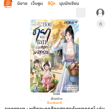
ข้ามไปยังเนื้อหาหลัก
นิยาย
เว็บตูน
อีบุ๊ก
มุมนักเขียน
โหลด
ยอด
ตัวอย่าง
ชายา
รักแฟนตาซี
: