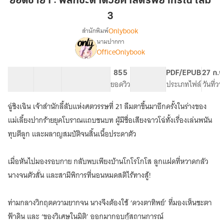
ยอดชายา : พลิกชะตาด้วยศาสตร์พยากรณ์ เล่ม
พลิก
3
ชะตา
Onlybook
สำนักพิมพ์
ด้วย
นามปากกา
ศาสตร์
[จบ]
เรื่อง
OfficeOnlybook
พยากรณ์
ยอด
ชายา
เล่ม
40 ตอน
69.61K
460
855
PG ทั่วไป
PDF/EPUB
27 ก.
:
3
สารบัญ
จำนวนคำ
จำนวนหน้า (A5)
ยอดวิว
ระดับเนื้อหา
ประเภทไฟล์
วันที่
พลิก
ชะตา
ด้วย
ฉู่ชิงเฉิน เจ้าสำนักลี้ลับแห่งศตวรรษที่ 21 ลืมตาขึ้นมาอีกครั้งในร่างของ
ศาสตร์
แม่เลี้ยงปากร้ายยุคโบราณแถบชนบท ผู้มีชื่อเสียงฉาวโฉ่ทั้งเรื่องเล่นพนัน
พยากรณ์
ทุบตีลูก และผลาญสมบัติจนสิ้นเนื้อประดาตัว
เมื่อหันไปมองรอบกาย กลับพบเพียงบ้านโกโรโกโส ลูกแฝดที่หวาดกลัว
นางจนตัวสั่น และสามีพิการที่นอนหมดสติไร้ทางสู้!
ท่ามกลางวิกฤตความยากจน นางจึงต้องใช้ ‘ดวงตาทิพย์’ ที่มองเห็นชะตา
ฟ้าดิน และ ‘ของวิเศษในมิติ’ ออกมากอบกู้สถานการณ์