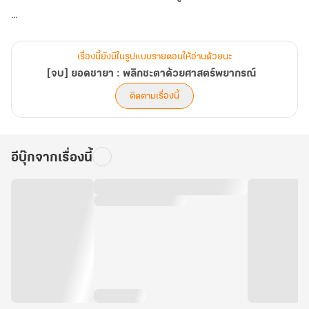
จากหญิงแพศยาที่ชาวบ้านรุมสาปแช่ง สู่เศรษฐีนีผู้กุมชะตาใต้หล้า และ
เปลี่ยนสามีขาพิการ ให้กลับคืนสู่ตำแหน่งอ๋องผู้เกรียงไกร!
เรื่องนี้ยังมีในรูปแบบรายตอนให้อ่านด้วยนะ
[จบ] ยอดชายา : พลิกชะตาด้วยศาสตร์พยากรณ์
ติดตามเรื่องนี้
อีบุ๊กจากเรื่องนี้