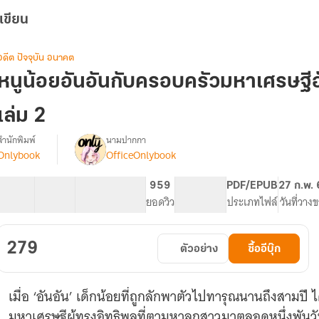
เขียน
อดีต ปัจจุบัน อนาคต
หนูน้อยอันอันกับครอบครัวมหาเศรษฐีอ
เล่ม 2
สำนักพิมพ์
นามปากกา
Onlybook
OfficeOnlybook
[จบ]
รื่อง
หนู
น้อย
40 ตอน
71.8K
474
959
PG ทั่วไป
PDF/EPUB
27 ก.พ.
อัน
สารบัญ
จำนวนคำ
จำนวนหน้า (A5)
ยอดวิว
ระดับเนื้อหา
ประเภทไฟล์
วันที่วาง
อัน
กับ
ครอบครัว
279
ตัวอย่าง
ซื้ออีบุ๊ก
มหา
เศรษฐี
อันดับ
เมื่อ ‘อันอัน’ เด็กน้อยที่ถูกลักพาตัวไปทารุณนานถึงสามปี ไ
หนึ่ง
สาย
มหาเศรษฐีผู้ทรงอิทธิพลที่ตามหาลูกสาวมาตลอดหนึ่งพันวัน