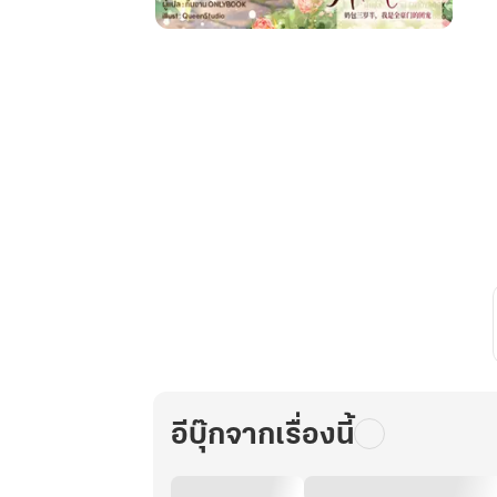
หนู
น้อย
อัน
อัน
กับ
ครอบครัว
มหา
เศรษฐี
อันดับ
หนึ่ง
สาย
เปย์
เล่ม
2
อีบุ๊กจากเรื่องนี้