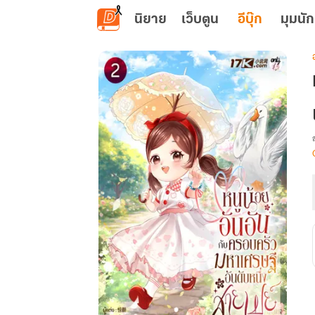
ข้ามไปยังเนื้อหาหลัก
นิยาย
เว็บตูน
อีบุ๊ก
มุมนัก
เ