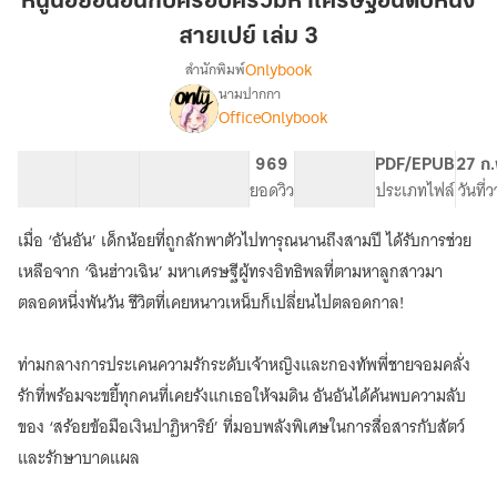
หนูน้อยอันอันกับครอบครัวมหาเศรษฐีอันดับหนึ่ง
อัน
สายเปย์ เล่ม 3
กับ
Onlybook
สำนักพิมพ์
ครอบครัว
นามปากกา
มหา
[จบ]
เรื่อง
OfficeOnlybook
เศรษฐี
หนู
น้อย
อันดับ
40 ตอน
73.78K
521
969
PG ทั่วไป
PDF/EPUB
27 ก.
อัน
หนึ่ง
สารบัญ
จำนวนคำ
จำนวนหน้า (A5)
ยอดวิว
ระดับเนื้อหา
ประเภทไฟล์
วันที่
อัน
สาย
กับ
เปย์
ครอบครัว
เมื่อ ‘อันอัน’ เด็กน้อยที่ถูกลักพาตัวไปทารุณนานถึงสามปี ได้รับการช่วย
เล่ม
มหา
เหลือจาก ‘ฉินฮ่าวเฉิน’ มหาเศรษฐีผู้ทรงอิทธิพลที่ตามหาลูกสาวมา
เศรษฐี
3
ตลอดหนึ่งพันวัน ชีวิตที่เคยหนาวเหน็บก็เปลี่ยนไปตลอดกาล!
อันดับ
หนึ่ง
สาย
ท่ามกลางการประเคนความรักระดับเจ้าหญิงและกองทัพพี่ชายจอมคลั่ง
เปย์
รักที่พร้อมจะขยี้ทุกคนที่เคยรังแกเธอให้จมดิน อันอันได้ค้นพบความลับ
ของ ‘สร้อยข้อมือเงินปาฏิหาริย์’ ที่มอบพลังพิเศษในการสื่อสารกับสัตว์
และรักษาบาดแผล