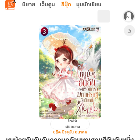
ข้ามไปยังเนื้อหาหลัก
นิยาย
เว็บตูน
อีบุ๊ก
มุมนักเขียน
โหลด
หนู
ตัวอย่าง
น้อย
อดีต ปัจจุบัน อนาคต
อัน