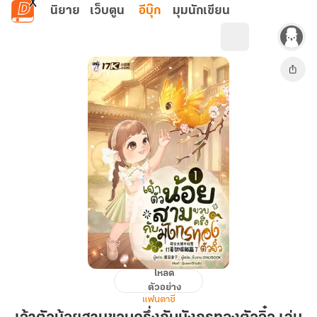
ข้ามไปยังเนื้อหาหลัก
นิยาย
เว็บตูน
อีบุ๊ก
มุมนักเขียน
โหลด
เจ้า
ตัวอย่าง
ตัว
แฟนตาซี
น้อย