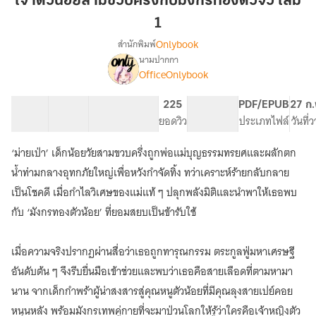
เจ้าตัวน้อยสามขวบครึ่งกับมังกรทองตัวจิ๋ว เล่ม
สาม
1
ขวบ
Onlybook
สำนักพิมพ์
ครึ่ง
นามปากกา
กับ
เรื่อง
OfficeOnlybook
เจ้า
มังกร
ตัว
ทอง
น้อย
40 ตอน
67.5K
454
225
PG ทั่วไป
PDF/EPUB
27 ก.
ตัว
สาม
สารบัญ
จำนวนคำ
จำนวนหน้า (A5)
ยอดวิว
ระดับเนื้อหา
ประเภทไฟล์
วันที่
จิ๋ว
ขวบ
เล่ม
ครึ่ง
‘ม่ายเป่า’ เด็กน้อยวัยสามขวบครึ่งถูกพ่อแม่บุญธรรมทรยศและผลักตก
กับ
1
น้ำท่ามกลางอุทกภัยใหญ่เพื่อหวังกำจัดทิ้ง ทว่าเคราะห์ร้ายกลับกลาย
มังกร
ทอง
เป็นโชคดี เมื่อกำไลวิเศษของแม่แท้ ๆ ปลุกพลังมิติและนำพาให้เธอพบ
ตัว
กับ ‘มังกรทองตัวน้อย’ ที่ยอมสยบเป็นข้ารับใช้
จิ๋ว
เมื่อความจริงปรากฏผ่านสื่อว่าเธอถูกทารุณกรรม ตระกูลฟู่มหาเศรษฐี
อันดับต้น ๆ จึงรีบยื่นมือเข้าช่วยและพบว่าเธอคือสายเลือดที่ตามหามา
นาน จากเด็กกำพร้าผู้น่าสงสารสู่คุณหนูตัวน้อยที่มีคุณลุงสายเปย์คอย
หนุนหลัง พร้อมมังกรเทพคู่กายที่จะมาป่วนโลกให้รู้ว่าใครคือเจ้าหญิงตัว