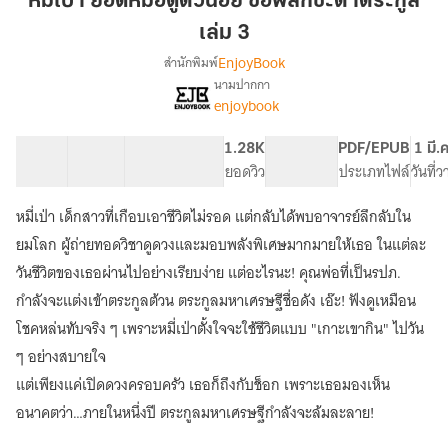
หมี่เป่า ยอดหมอดูตัวน้อย ขอพลิกชะตาตระกูล
หมอดู
เล่ม 3
ตัว
EnjoyBook
สำนักพิมพ์
น้อย
นามปากกา
ขอ
[จบ]
เรื่อง
enjoybook
พลิก
หมี่
เป่า
ชะตา
41 ตอน
69.57K
491
1.28K
PG ทั่วไป
PDF/EPUB
1 มี.
ยอด
ตระกูล
สารบัญ
จำนวนคำ
จำนวนหน้า (A5)
ยอดวิว
ระดับเนื้อหา
ประเภทไฟล์
วันที่
หมอดู
เล่ม
ตัว
3
น้อย
หมี่เป่า เด็กสาวที่เกือบเอาชีวิตไม่รอด แต่กลับได้พบอาจารย์ลึกลับใน
ขอ
ยมโลก ผู้ถ่ายทอดวิชาดูดวงและมอบพลังพิเศษมากมายให้เธอ ในแต่ละ
พลิก
วันชีวิตของเธอผ่านไปอย่างเรียบง่าย แต่อะไรนะ! คุณพ่อที่เป็นรปภ.
ชะตา
ตระกูล
กำลังจะแต่งเข้าตระกูลต้วน ตระกูลมหาเศรษฐีชื่อดัง เอ๊ะ! ฟังดูเหมือน
โชคหล่นทับจริง ๆ เพราะหมี่เป่าตั้งใจจะใช้ชีวิตแบบ "เกาะเขากิน" ไปวัน
ๆ อย่างสบายใจ
แต่เพียงแค่เปิดดวงครอบครัว เธอก็ถึงกับช็อก เพราะเธอมองเห็น
อนาคตว่า…ภายในหนึ่งปี ตระกูลมหาเศรษฐีกำลังจะล้มละลาย!