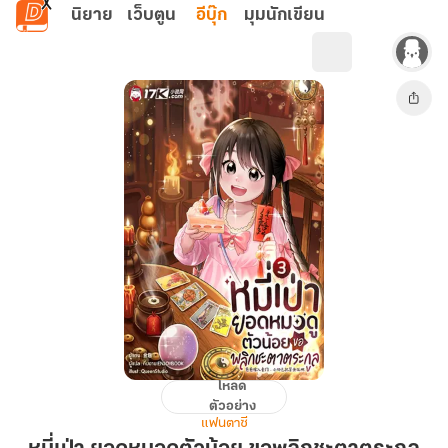
ข้ามไปยังเนื้อหาหลัก
นิยาย
เว็บตูน
อีบุ๊ก
มุมนักเขียน
โหลด
หมี่
ตัวอย่าง
เป่า
แฟนตาซี
ยอด