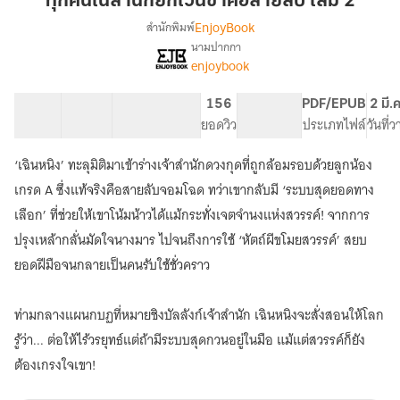
ทุกคนในสำนักยกเว้นข้าคือสายลับ เล่ม 2
ยกเว้น
EnjoyBook
สำนักพิมพ์
ข้า
นามปากกา
เรื่อง
คือ
enjoybook
ทุก
สายลับ
คนใน
เล่ม
สำนัก
40 ตอน
64.88K
545
156
PG ทั่วไป
PDF/EPUB
2 มี.
2
ยกเว้น
สารบัญ
จำนวนคำ
จำนวนหน้า (A5)
ยอดวิว
ระดับเนื้อหา
ประเภทไฟล์
วันที่
ข้า
คือ
‘เฉินหนิง’ ทะลุมิติมาเข้าร่างเจ้าสำนักดวงกุดที่ถูกล้อมรอบด้วยลูกน้อง
สายลับ
เกรด A ซึ่งแท้จริงคือสายลับจอมโฉด ทว่าเขากลับมี ‘ระบบสุดยอดทาง
เลือก’ ที่ช่วยให้เขาโน้มน้าวได้แม้กระทั่งเจตจำนงแห่งสวรรค์! จากการ
ปรุงเหล้ากลั่นมัดใจนางมาร ไปจนถึงการใช้ ‘หัตถ์ผีขโมยสวรรค์’ สยบ
ยอดฝีมือจนกลายเป็นคนรับใช้ชั่วคราว
ท่ามกลางแผนกบฏที่หมายชิงบัลลังก์เจ้าสำนัก เฉินหนิงจะสั่งสอนให้โลก
รู้ว่า... ต่อให้ไร้วรยุทธ์แต่ถ้ามีระบบสุดกวนอยู่ในมือ แม้แต่สวรรค์ก็ยัง
ต้องเกรงใจเขา!