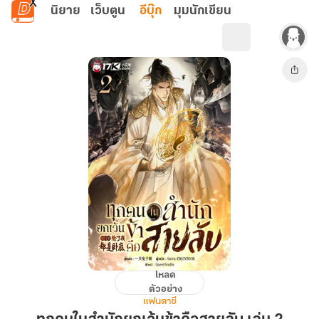
ข้ามไปยังเนื้อหาหลัก
นิยาย
เว็บตูน
อีบุ๊ก
มุมนักเขียน
โหลด
ทุก
ตัวอย่าง
คนใน
แฟนตาซี
สำนัก