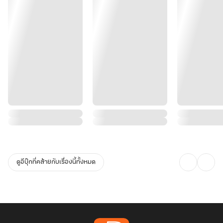
ดูอีบุ๊กที่คล้ายกับเรื่องนี้ทั้งหมด