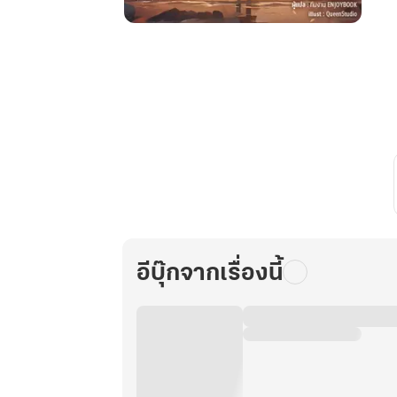
มหา
เวท
ต้อง
ห้าม:
สังเวย
ร่าง
อมตะ
ปลุก
คลาส
SSS
มา
ไร้
อีบุ๊กจากเรื่องนี้
เทียม
ทาน
เล่ม
2