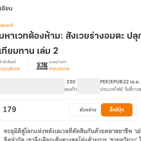
เขียน
แฟนตาซี
มหาเวทต้องห้าม: สังเวยร่างอมตะ ปล
เทียมทาน เล่ม 2
สำนักพิมพ์
นามปากกา
EnjoyBook
enjoybook
รื่อง
มหา
เวท
40 ตอน
68.74K
477
230
PG ทั่วไป
PDF/EPUB
22 เม.ย.
ต้อง
สารบัญ
จำนวนคำ
จำนวนหน้า (A5)
ยอดวิว
ระดับเนื้อหา
ประเภทไฟล์
วันที่วาง
ห้าม:
สังเวย
ร่าง
179
ตัวอย่าง
ซื้ออีบุ๊ก
อมตะ
ปลุก
คลาส
ทะลุมิติสู่โลกแห่งพลังเลเวลที่ตัดสินกันด้วยคลาสอาชีพ ‘เย
SSS
มา
ขีดจำกัด เขาจึงเลือกเส้นทางสุดโต่งด้วยการ ‘ขายอวัยวะ’