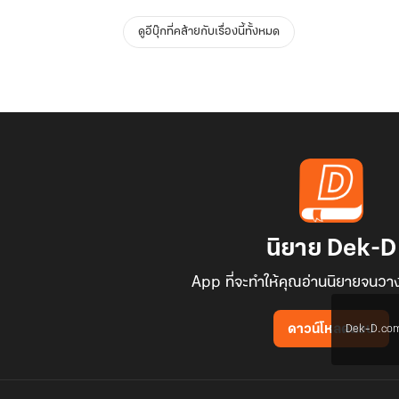
ดูอีบุ๊กที่คล้ายกับเรื่องนี้ทั้งหมด
นิยาย Dek-D
App ที่จะทำให้คุณอ่านนิยายจนวาง
Dek-D.com ใช
ดาวน์โหลดแอป