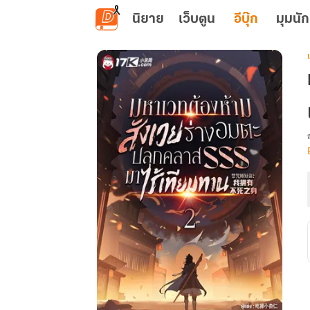
ข้ามไปยังเนื้อหาหลัก
นิยาย
เว็บตูน
อีบุ๊ก
มุมนัก
เ