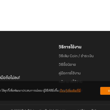
วิธีการใช้งาน
วิธีเติม Coin / ชำระเงิน
วิธีซื้อนิยาย
คู่มือการใช้งาน
มือถือไม่ลง!
กติกาการใช้งาน
้คุกกี้เพื่อพัฒนาประสบการณ์ของ ผู้ใช้ให้ดียิ่งขึ้น
เรียนรู้เพิ่มเติมที่นี่
ย
คำถามที่พบบ่อย