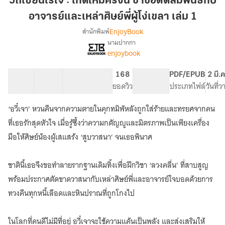
วิถีเซียนไร้ใจ : เกิดใหม่ครั้งนี้ ข้าขอตัดสัมพันธ์กับ
ใจ
อาจารย์และเหล่าศิษย์พี่ผู้โง่เขลา เล่ม 1
:
EnjoyBook
สำนักพิมพ์
เกิด
นามปากกา
ใหม่
เรื่อง
enjoybook
วิถี
ครั้ง
เซียน
นี้
ไร้
41 ตอน
56.09K
351
168
PG ทั่วไป
PDF/EPUB
2 มี.
ข้า
ใจ
สารบัญ
จำนวนคำ
จำนวนหน้า (A5)
ยอดวิว
ระดับเนื้อหา
ประเภทไฟล์
วันที่
ขอ
:
ตัด
เกิด
‘อวี๋เจา’ หวนคืนจากความตายในคุกทมิฬหลังถูกใส่ร้ายและทรยศจากคน
ใหม่
สัมพันธ์
ที่เธอรักสุดหัวใจ เมื่อรู้ซึ้งว่าความกตัญญูและมิตรภาพเป็นเพียงเครื่อง
ครั้ง
กับ
นี้
มือให้ศิษย์น้องผู้เสแสร้ง ‘สูบวาสนา’ จนเธอพินาศ
อาจารย์
ข้า
และ
ขอ
ชาตินี้เธอจึงขอทำลายรากฐานเดิมทิ้งเพื่อฝึกวิชา ‘ลวงคลื่น’ ที่สาบสูญ
เหล่า
ตัด
สัมพันธ์
ศิษย์
พร้อมประกาศตัดขาดวาสนากับเหล่าศิษย์พี่และอาจารย์ใจบอดด้วยการ
กับ
พี่
ทวงคืนทุกหนี้เลือดและหินปราณที่ถูกโกงไป
อาจารย์
ผู้
และ
โง่
เหล่า
ในโลกที่คนดีไม่มีที่อยู่ อวี๋เจาจะใช้ความแค้นเป็นพลัง และส่งเสริมให้