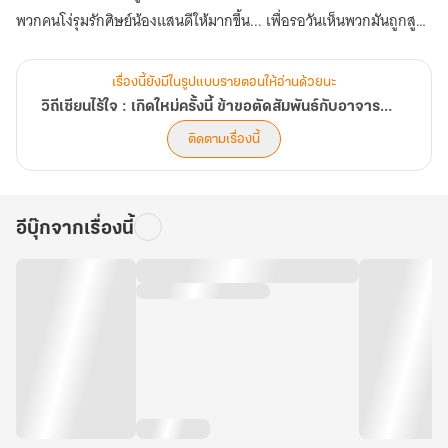
เขลา
ศิษย์
พวกคนโง่รุมรักศิษย์น้องแสนดีให้มากขึ้น... เพื่อรอวันเห็นพวกมันถูกสูบ
พี่
เล่ม
ผู้
พลังจนตายตกไปตามกัน!
1
โง่
เขลา
เรื่องนี้ยังมีในรูปแบบรายตอนให้อ่านด้วยนะ
วิถีเซียนไร้ใจ : เกิดใหม่ครั้งนี้ ข้าขอตัดสัมพันธ์กับอาจารย์และเหล่าศิษย์พี่ผู้โง่เขลา
ติดตามเรื่องนี้
อีบุ๊กจากเรื่องนี้