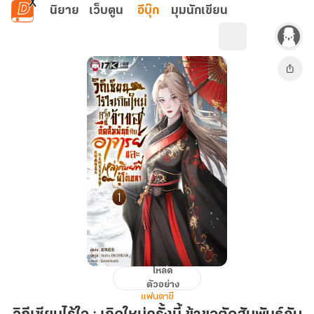
ข้ามไปยังเนื้อหาหลัก
นิยาย
เว็บตูน
อีบุ๊ก
มุมนักเขียน
โหลด
วิถี
ตัวอย่าง
เซียน
แฟนตาซี
ไร้