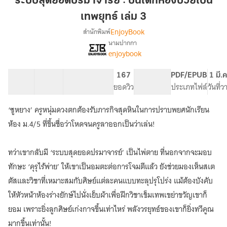
ระบบสุดยอดปรมาจารย์ : ปั้นเด็กห้องบ๊วยเป็น
ปรมาจารย์
เทพยุทธ์ เล่ม 3
:
EnjoyBook
สำนักพิมพ์
ปั้น
นามปากกา
เด็ก
เรื่อง
enjoybook
ระบบ
ห้อง
สุด
บ๊วย
ยอด
41 ตอน
62.75K
478
167
PG ทั่วไป
PDF/EPUB
1 มี.
เป็น
ปรมาจารย์
สารบัญ
จำนวนคำ
จำนวนหน้า (A5)
ยอดวิว
ระดับเนื้อหา
ประเภทไฟล์
วันที่
เทพ
:
ยุทธ์
ปั้น
‘ซูหยาง’ ครูหนุ่มดวงตกต้องรับภารกิจสุดหินในการปราบพยศนักเรียน
เด็ก
เล่ม
ห้อง ม.4/5 ที่ขึ้นชื่อว่าโหดจนครูลาออกเป็นว่าเล่น!
ห้อง
3
บ๊วย
เป็น
ทว่าเขากลับมี ‘ระบบสุดยอดปรมาจารย์’ เป็นไพ่ตาย ที่นอกจากจะมอบ
เทพ
ทักษะ ‘คุรุไร้พ่าย’ ให้เขาเป็นอมตะต่อการโจมตีแล้ว ยังช่วยมองเห็นสเต
ยุทธ์
ตัสและวิชาที่เหมาะสมกับศิษย์แต่ละคนแบบทะลุปรุโปร่ง แม้ต้องบังคับ
ให้หัวหน้าห้องร่างยักษ์ไปนั่งเย็บผ้าเพื่อฝึกวิชาเข็มเทพเขย่าขวัญเขาก็
ยอม เพราะยิ่งลูกศิษย์เก่งกาจขึ้นเท่าไหร่ พลังวรยุทธ์ของเขาก็ยิ่งทวีคูณ
มากขึ้นเท่านั้น!