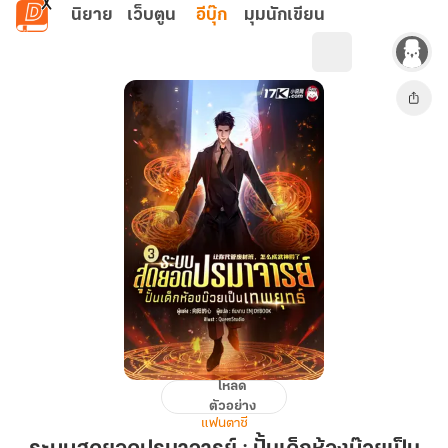
ข้ามไปยังเนื้อหาหลัก
นิยาย
เว็บตูน
อีบุ๊ก
มุมนักเขียน
โหลด
ระบบ
ตัวอย่าง
สุด
แฟนตาซี
ยอด