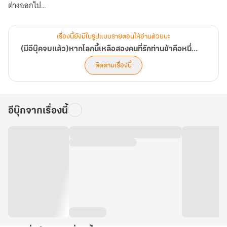
ต่างออกไป
นางไม่ได้รักเขาที่เกียรติยศ
นางไม่ได้รักเขาที่ความเก่งกาจ
เรื่องนี้ยังมีในรูปแบบรายตอนให้อ่านด้วยนะ
แต่นางรัก... แม้ในวันที่เขาเกลียดตัวเองที่สุด
(มีอีบุ๊คจบแล้ว)หากโลกนี้เหลือสองคนที่รักท่านข้าคือหนึ่งในนั้น
"คนทั้งโลกอาจตราหน้าว่าท่านคือปีศาจ แต่สำหรับซานเฉียว ท่านคือโลก
ติดตามเรื่องนี้
อีบุ๊กจากเรื่องนี้