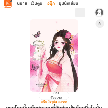
ข้ามไปยังเนื้อหาหลัก
นิยาย
เว็บตูน
อีบุ๊ก
มุมนักเขียน
โหลด
หาก
ตัวอย่าง
โลก
อดีต ปัจจุบัน อนาคต
นี้