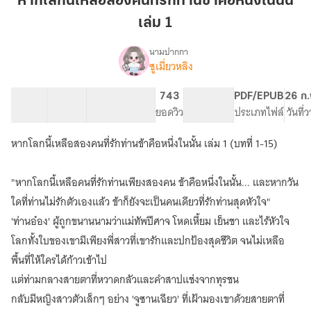
หากโลกนี้เหลือสองคนที่รักท่านข้าคือหนึ่งในนั้น
เหลือ
เล่ม 1
สอง
คน
นามปากกา
ที่รัก
ซูเมี่ยวหลิง
(มี
เรื่อง
ท่าน
อี
บุ๊ค
ข้า
16 ตอน
21.58K
128
743
PG ทั่วไป
PDF/EPUB
26 ก.
จบ
สารบัญ
จำนวนคำ
คือ
จำนวนหน้า (A5)
ยอดวิว
ระดับเนื้อหา
ประเภทไฟล์
วันที่
แล้ว)หาก
หนึ่ง
โลก
หากโลกนี้เหลือสองคนที่รักท่านข้าคือหนึ่งในนั้น เล่ม 1 (บทที่ 1-15)
ใน
นี้
นั้น
เหลือ
สอง
เล่ม
"หากโลกนี้เหลือคนที่รักท่านเพียงสองคน ข้าคือหนึ่งในนั้น... และหากวัน
คน
1
ใดที่ท่านไม่รักตัวเองแล้ว ข้าก็ยังจะเป็นคนเดียวที่รักท่านสุดหัวใจ"
ที่รัก
ท่าน
'ท่านอ๋อง' ผู้ถูกขนานนามว่าแม่ทัพปีศาจ โหดเหี้ยม เย็นชา และไร้หัวใจ
ข้า
โลกทั้งใบของเขามีเพียงพี่สาวที่เขารักและปกป้องสุดชีวิต จนไม่เหลือ
คือ
พื้นที่ให้ใครได้ก้าวเข้าไป
หนึ่ง
ใน
แต่ท่ามกลางสายตาที่หวาดกลัวและคำสาปแช่งจากทุรชน
นั้น
กลับมีหญิงสาวตัวเล็กๆ อย่าง 'จูซานเฉียว' ที่เฝ้ามองเขาด้วยสายตาที่