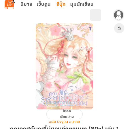
ข้ามไปยังเนื้อหาหลัก
นิยาย
เว็บตูน
อีบุ๊ก
มุมนักเขียน
โหลด
คุณ
ตัวอย่าง
ลา
อดีต ปัจจุบัน อนาคต
สต์