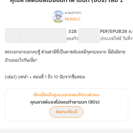
คุณลาสต์บอสไม่ยอมทำตามบท (80s) เล่ม 1
บอส
ไม่
นามปากกา
Middle.C
เรื่อง
ยอม
คุณ
ทำ
ลา
14 ตอน
20.47K
121
328
PG ทั่วไป
PDF/EPUB
26 ก.
ตาม
สต์
สารบัญ
จำนวนคำ
จำนวนหน้า (A5)
ยอดวิว
ระดับเนื้อหา
ประเภทไฟล์
วันที่
บท
บอส
ไม่
(80s)
พระเอกนางเอกคบชู้ ส่วนสามีที่เป็นลาสต์บอสมีจุดจบอนาถ นี่มันนิยาย
ยอม
เล่ม
ทำ
บ้าบออะไรกันเนี่ย?
1
ตาม
บท
(เล่ม1) บทนำ + ตอนที่ 1 ถึง 10 นับจากชื่อตอน
(80s)
เรื่องนี้ยังมีในรูปแบบรายตอนให้อ่านด้วยนะ
คุณลาสต์บอสไม่ยอมทำตามบท (80s)
ติดตามเรื่องนี้