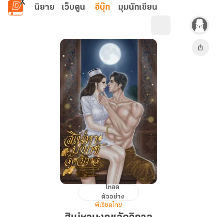
ข้ามไปยังเนื้อหาหลัก
นิยาย
เว็บตูน
อีบุ๊ก
มุมนักเขียน
โหลด
สิเน่หา
ตัวอย่าง
บงกช
พีเรียดไทย
ลัด