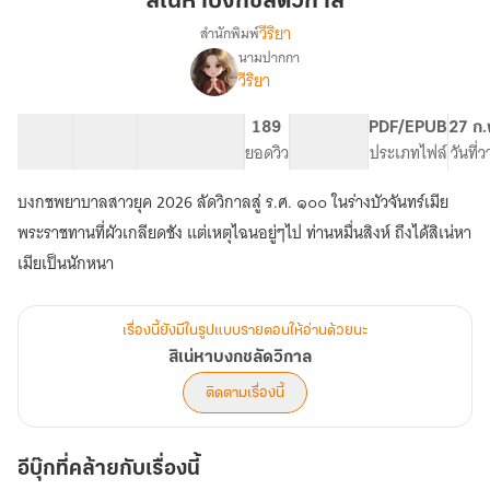
สิเน่หาบงกชลัดวิกาล
วิกาล
วีริยา
สำนักพิมพ์
นามปากกา
เรื่อง
วีริยา
สิเน่หา
บงกช
ลัด
58 ตอน
75.69K
397
189
PG ทั่วไป
PDF/EPUB
27 ก.
วิกาล
สารบัญ
จำนวนคำ
จำนวนหน้า (A5)
ยอดวิว
ระดับเนื้อหา
ประเภทไฟล์
วันที่
บงกชพยาบาลสาวยุค 2026 ลัดวิกาลสู่ ร.ศ. ๑๐๐ ในร่างบัวจันทร์เมีย
พระราชทานที่ผัวเกลียดชัง แต่เหตุไฉนอยู่ๆไป ท่านหมื่นสิงห์ ถึงได้สิเน่หา
เมียเป็นนักหนา
เรื่องนี้ยังมีในรูปแบบรายตอนให้อ่านด้วยนะ
สิเน่หาบงกชลัดวิกาล
ติดตามเรื่องนี้
อีบุ๊กที่คล้ายกับเรื่องนี้