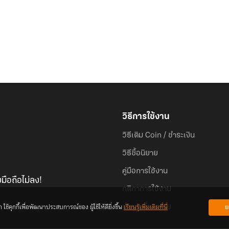
วิธีการใช้งาน
วิธีเติม Coin / ชำระเงิน
วิธีซื้อนิยาย
คู่มือการใช้งาน
มือถือไม่ลง!
กติกาการใช้งาน
้คุกกี้เพื่อพัฒนาประสบการณ์ของ ผู้ใช้ให้ดียิ่งขึ้น
เรียนรู้เพิ่มเติมที่นี่
ย
คำถามที่พบบ่อย