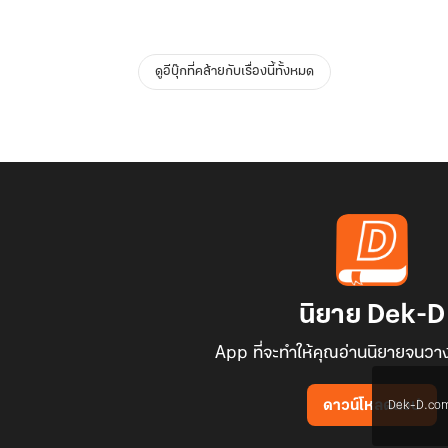
ดูอีบุ๊กที่คล้ายกับเรื่องนี้ทั้งหมด
นิยาย Dek-D
App ที่จะทำให้คุณอ่านนิยายจนวาง
Dek-D.com ใช
ดาวน์โหลดแอป