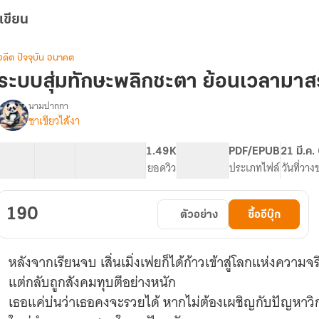
เขียน
อดีต ปัจจุบัน อนาคต
ระบบสุ่มทักษะพลิกชะตา ย้อนเวลามาสร
นามปากกา
ชาเขียวไส้งา
รื่อง
ระบบ
สุ่ม
40 ตอน
64.81K
309
1.49K
PG ทั่วไป
PDF/EPUB
21 มี.ค.
ทักษะ
สารบัญ
จำนวนคำ
จำนวนหน้า (A5)
ยอดวิว
ระดับเนื้อหา
ประเภทไฟล์
วันที่วาง
พลิก
ชะตา
ย้อน
190
ตัวอย่าง
ซื้ออีบุ๊ก
เวลา
มาส
ร้าง
หลังจากเรียนจบ เสิ่นเมิ่งเฟยก็ได้ก้าวเข้าสู่โลกแห่งความจร
ตัว
ยุค90
แต่กลับถูกสังคมทุบตีอย่างหนัก
เธอแค่บ่นว่าเธอคงจะรวยได้ หากไม่ต้องเผชิญกับปัญหาว