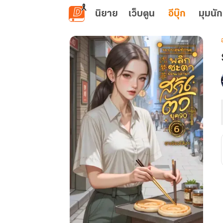
ข้ามไปยังเนื้อหาหลัก
นิยาย
เว็บตูน
อีบุ๊ก
มุมนัก
เ