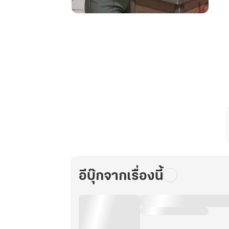
ระบบ
สุ่ม
ทักษะ
พลิก
ชะตา
ย้อน
เวลา
มาส
ร้าง
ตัว
ยุค90
เล่ม6
อีบุ๊กจากเรื่องนี้