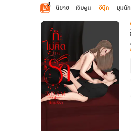
ข้ามไปยังเนื้อหาหลัก
นิยาย
เว็บตูน
อีบุ๊ก
มุมนัก
เ