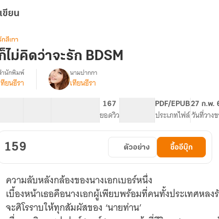
เขียน
รักสีเทา
ก็ไม่คิดว่าจะรัก BDSM
สำนักพิมพ์
นามปากกา
เทียนธีรา
เทียนธีรา
รื่อง
ก็
ไม่
20 ตอน
45.36K
171
167
PG ทั่วไป
PDF/EPUB
27 ก.พ.
คิด
สารบัญ
จำนวนคำ
จำนวนหน้า (A5)
ยอดวิว
ระดับเนื้อหา
ประเภทไฟล์
วันที่วาง
ว่า
จะ
รัก
159
ตัวอย่าง
ซื้ออีบุ๊ก
BDSM
ความลับหลังกล้องของนางเอกเบอร์หนึ่ง
เบื้องหน้าเธอคือนางเอกผู้เพียบพร้อมที่คนทั้งประเทศหลงรัก 
จะศิโรราบให้ทุกสัมผัสของ ‘นายท่าน’