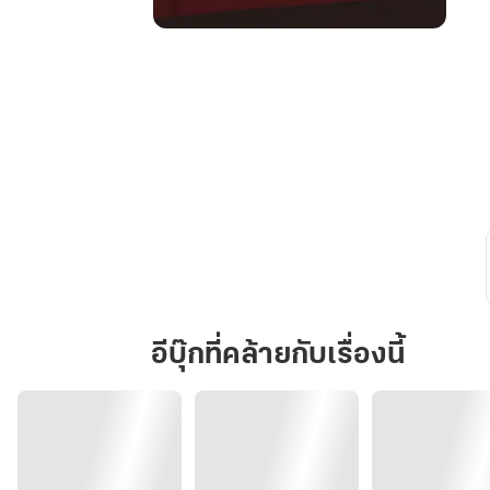
ก็
ไม่
คิด
ว่า
จะ
รัก
BDSM
อีบุ๊กที่คล้ายกับเรื่องนี้