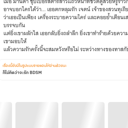
เมื่อ มานิดา ซุปเปอร์สตาร์สาวแถวหน้าที่ชีวิตดูสวยหรูราว
อาจบอกใครได้ว่า... เธอตกหลุมรัก เจตน์ เจ้าของสวนทุเรีย
ว่าเธอเป็นเพียง เครื่องระบายความใคร่ และคอยย้ำเตือนเ
บรรจบกัน
แต่ยิ่งเขาผลักไส เธอกลับยิ่งถลำลึก ยิ่งเขาทำร้ายด้วยคว
เขามอบให้
แล้วความรักครั้งนี้จะสมหวังหรือไม่ ระหว่างทางของทาส
เธอมากเท่าไหร่ เชิญอ่านพร้อมกันค่ะ รับประกันความแซบ
เรื่องนี้ยังมีในรูปแบบรายตอนให้อ่านด้วยนะ
ก็ไม่คิดว่าจะรัก BDSM