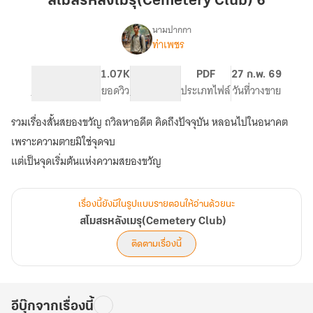
สโมสรหลังเมรุ(Cemetery Club) 6
Club)
6
นามปากกา
ท่าเพชร
เรื่อง
สโมสร
หลัง
226
1.07K
PG ทั่วไป
PDF
27 ก.พ. 69
เมรุ(Cemetery
จำนวนหน้า (A5)
ยอดวิว
ระดับเนื้อหา
ประเภทไฟล์
วันที่วางขาย
Club)
รวมเรื่องสั้นสยองขวัญ ถวิลหาอดีต คิดถึงปัจจุบัน หลอนไปในอนาคต
เพราะความตายมิใช่จุดจบ
แต่เป็นจุดเริ่มต้นแห่งความสยองขวัญ
เรื่องนี้ยังมีในรูปแบบรายตอนให้อ่านด้วยนะ
สโมสรหลังเมรุ(Cemetery Club)
ติดตามเรื่องนี้
อีบุ๊กจากเรื่องนี้