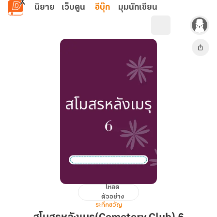
ข้ามไปยังเนื้อหาหลัก
นิยาย
เว็บตูน
อีบุ๊ก
มุมนักเขียน
โหลด
สโมสร
ตัวอย่าง
หลัง
ระทึกขวัญ
เมรุ(Cemetery