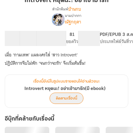
Introvert หยุดนะ! อย่าเข้ามารัก
อย่า
บ้านกบ
สำนักพิมพ์
เข้า
นามปากกา
Introvert
เรื่อง
มา
ณัฐกฤตา
หยุด
รัก
นะ!
17 ตอน
63.39K
290
81
PG ทั่วไป
PDF/EPUB
3 ส.ค
อย่า
สารบัญ
จำนวนคำ
จำนวนหน้า (A5)
ยอดวิว
ระดับเนื้อหา
ประเภทไฟล์
วันที่
เข้า
มา
รัก(มี
เมื่อ ‘กามเทพ’ แผลงศรใส่่ ‘สาว Introvert’
ebook)
ปฏิบัติการจีบไม่พัก ‘จนกว่าจะรัก’ จึงเริ่มต้นขึ้น!
เรื่องนี้ยังมีในรูปแบบรายตอนให้อ่านด้วยนะ
Introvert หยุดนะ! อย่าเข้ามารัก(มี ebook)
ติดตามเรื่องนี้
อีบุ๊กที่คล้ายกับเรื่องนี้