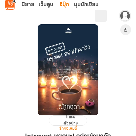
ข้ามไปยังเนื้อหาหลัก
นิยาย
เว็บตูน
อีบุ๊ก
มุมนักเขียน
โหลด
Introvert
ตัวอย่าง
หยุด
รักคอมเมดี้
นะ!