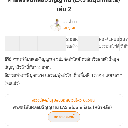
ศาสตร์ลับหลอมวิญญาณ (LAS alquimista)
วิญญาณ
เล่ม 2
(LAS
alquimista)
นามปากกา
เล่ม
tongfar
เรื่อง
ศาสตร์
2
ลับ
59 ตอน
210.49K
950
2.08K
PG ทั่วไป
PDF/EPUB
28 
หลอม
สารบัญ
จำนวนคำ
จำนวนหน้า (A5)
ยอดวิว
ระดับเนื้อหา
ประเภทไฟล์
วันท
วิญญาณ
LAS
ซีรีย์ ศาสตร์ลับหลอมวิญญาณ ฉบับจัดทำใหม่โดยนักเขียน หลังสิ้นสุด
alquimista
(หน้า
สัญญาลิขสิทธิ์กับทาง สนพ.
หลัก)
นิยายแฟนตาซี ยุคกลาง แนวอบอุ่นหัวใจ เด็กเลี้ยงผี 4 ภาค 4 เล่มหนา ๆ
(จบแล้ว)
เรื่องนี้ยังมีในรูปแบบรายตอนให้อ่านด้วยนะ
ศาสตร์ลับหลอมวิญญาณ LAS alquimista (หน้าหลัก)
ติดตามเรื่องนี้