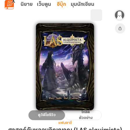
ข้ามไปยังเนื้อหาหลัก
นิยาย
เว็บตูน
อีบุ๊ก
มุมนักเขียน
โหลด
ศาสตร์
ดูวิดีโอรีวิว
ตัวอย่าง
ลับ
แฟนตาซี
หลอม