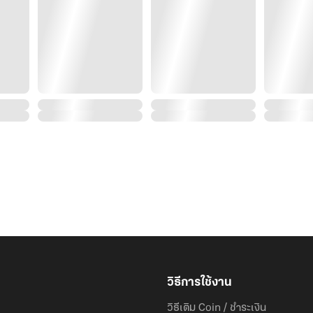
ร่วมพิสูจน์ความรักข้ามพรมแดนที่จะยืนยันว่า การได้อยู่เคี
กว่าการเป็น ‘แฟนคลับ’ แค่ไหน ใน Love Next Door หมอฟ
วิธีการใช้งาน
วิธีเติม Coin / ชำระเงิน