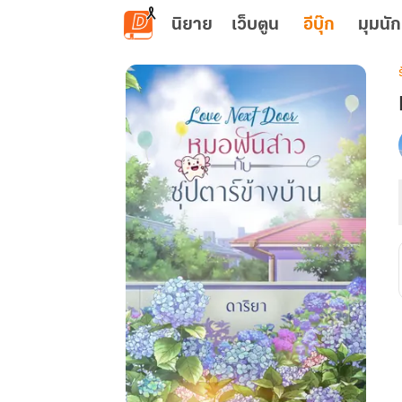
ข้ามไปยังเนื้อหาหลัก
นิยาย
เว็บตูน
อีบุ๊ก
มุมนัก
เ