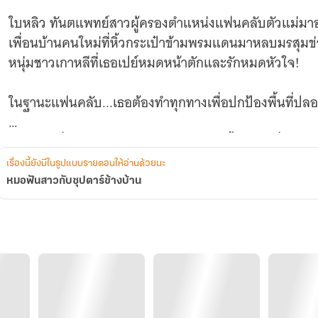
ใบหลิว ทันตแพทย์สาวผู้ครองตำแหน่งแฟนคลับตัวแม่มาอย
เพื่อนบ้านคนใหม่ที่หิ้วกระเป๋าข้ามพรมแดนมาหลบมรสุมข่
หนุ่มชาวเกาหลีที่เธอเปย์หมดหน้าตักและรักหมดหัวใจ!
ในฐานะแฟนคลับ...เธอต้องทำทุกทางเพื่อปกป้องพื้นที่ปล
ในฐานะเพื่อนบ้าน...เธอต้องเก็บความลับนี้ให้มิด เพื่อไม่
แต่รั้วบ้านที่ติดกันมันช่างเตี้ยเหลือเกิน เมื่อ ‘คนในโปสเต
เรื่องนี้ยังมีในรูปแบบรายตอนให้อ่านด้วยนะ
ยิ้มโชว์ลักยิ้มให้เธอทุกเช้า กำแพงหัวใจที่พยายามตั้งไว้
หมอฟันสาวกับซุปตาร์ข้างบ้าน
ทว่าความลับไม่มีในโลก! เมื่อสปอตไลท์เริ่มตามหาเขาจ
ทำลายชีวิตสงบสุขของเธอให้พังพินาศ
หมอฟันสาวที่ต้องสลับโหมดมาเป็น การ์ดส่วนตัว จะรับมืออย่
แฟนคลับนับล้าน และแผนร้ายที่เดิมพันด้วยชื่อเสียงของ ‘