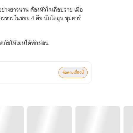
่างยาวนาน ต้องหัวใจเกือบวาย เมื่อ
าวฉาวในซอย 4 คือ นัมโดยุน ซุปตาร์
อดภัยให้เมนได้พักผ่อน
ให้ซอยแตก!
อร์’ กลายมาเป็นหนุ่มข้างบ้านที่ชอบส่ง
ติดตามเรื่องนี้
ในฐานะแฟนคลับก็เริ่มสั่นคลอน
นเจอ และอำนาจมืดจากโซลจ้องจะ
างไร เมื่อต้องสู้กับทั้งกองทัพนักข่าว
เมนนิรันดร์’ ของเธอเอง