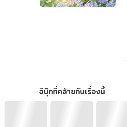
หมอ
ฟัน
สาว
กับ
ซุป
ตาร์
ข้าง
บ้าน
อีบุ๊กที่คล้ายกับเรื่องนี้