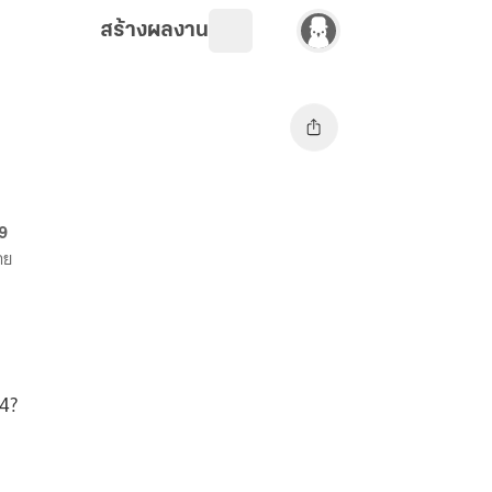
สร้างผลงาน
69
าย
 4?