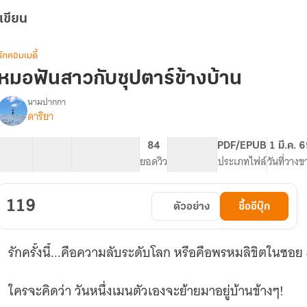
เขียน
รักคอมเมดี้
หมอฟันสาวกับซุปตาร์ข้างบ้าน
นามปากกา
ดาริยา
รื่อง
หมอ
ฟัน
23 ตอน
49.75K
359
84
PG ทั่วไป
PDF/EPUB
1 มี.ค. 
สาว
สารบัญ
จำนวนคำ
จำนวนหน้า (A5)
ยอดวิว
ระดับเนื้อหา
ประเภทไฟล์
วันที่วางข
กับ
ซุป
ตาร์
119
ตัวอย่าง
ซื้ออีบุ๊ก
ข้าง
บ้าน
รักครั้งนี้...คือความลับระดับโลก หรือคือพรหมลิขิตในซอย
ใครจะคิดว่า วันหนึ่งเมนตัวเองจะย้ายมาอยู่บ้านข้างๆ!