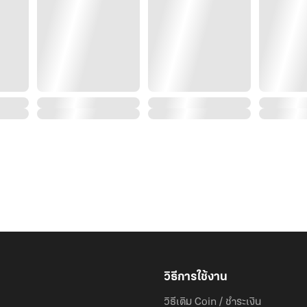
ใครจะปล่อยให้นางหนีไปเสวยสุขง่ายๆ เล่า
CUT SCENE
"ลั่วเหมยเอ๋อร์!"
"เรียกอยู่ได้ มีไรก็รีบพูดมาเลยเจ้าค่ะ!"
"จุดประสงค์ของเจ้าคืออะไรกันแน่…"
วิธีการใช้งาน
"ข้าแค่อยากง้อท่าน อยากให้ท่านหายโกรธ"
วิธีเติม Coin / ชำระเงิน