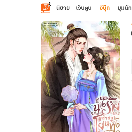
ข้ามไปยังเนื้อหาหลัก
นิยาย
เว็บตูน
อีบุ๊ก
มุมนัก
เ
ท