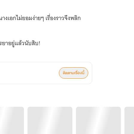
งเอกไม่ยอมง่ายๆ เรื่องราวจึงพลิก
รยาอยู่แล้วนับสิบ!
ใดนางต้องเอาตัวเข้าไปยุ่งกับพระ-นาง
ติดตามเรื่องนี้
ก็รักไปเถอะ…นางเอาใจช่วยเต็มที่!
่วเมื่อใด
อร์มีคู่กรณีอยู่ทุกที่!