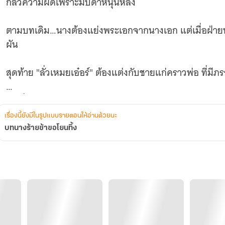
กลัวความผิดเพราะมีบิดาหนุนหลัง
ตามบทเดิม…นางต้องแย่งพระเอกจากนางเอก แต่เมื่อฝ่ายนา
ผัน
สุดท้าย "ลั่วเหมยเอ๋อร์" ต้องแต่งกับชายแก่คราวพ่อ ที่มีภร
ในเมื่อรู้อยู่เต็มอกว่าจุดจบของนางร้ายต้องพังพินาศ เหตุ
ให้เหนื่อยใจ?
เรื่องนี้ยังมีในรูปแบบรายตอนให้อ่านด้วยนะ
บทนางร้ายข้าขอโยนทิ้ง
ลั่วเหมยเอ๋อร์จึงตัดสินใจ "ยกธงขาว" พระเอกจะรักนางเอก
ส่วนนาง…ขอหนีไปชุบตัวที่ต่างเมือง รอให้คนลืมว่านางเคยชั
ค่อยกลับมาใช้ชีวิตใหม่อย่างสงบสุข
ทว่า...นางคงมองโลกในแง่ดีเกินไป ลืมไปหรือไม่ว่าลั่วเหมยเอ๋