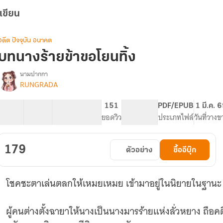
เขียน
อดีต ปัจจุบัน อนาคต
บทนางร้ายข้าขอโยนทิ้ง
นามปากกา
RUNGRADA
รื่อง
บท
นาง
32 ตอน
64.5K
535
151
PG ทั่วไป
PDF/EPUB
1 มี.ค. 
ร้าย
สารบัญ
จำนวนคำ
จำนวนหน้า (A5)
ยอดวิว
ระดับเนื้อหา
ประเภทไฟล์
วันที่วางข
ข้า
ขอ
โยน
179
ตัวอย่าง
ซื้ออีบุ๊ก
ิ้ง
โชคชะตาเล่นตลกให้เหมยเหมย เข้ามาอยู่ในนิยายในฐานะ 
ผู้คนต่างตั้งฉายาให้นางเป็นนางมารร้ายแห่งลั่วหยาง ถือค