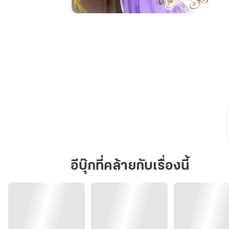
บท
นาง
ร้าย
ข้า
ขอ
โยน
ทิ้ง
อีบุ๊กที่คล้ายกับเรื่องนี้