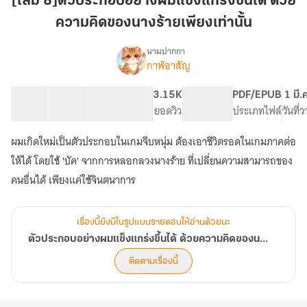
[เล่ม 8]ตัวประกอบอย่างผมแข็งแกร่งขึ้นได้ ด้วย
ผม
ความคิดของนางร้ายเพียงเท่านั้น
แข็งแกร่ง
ขึ้น
นามปากกา
ได้
กาฬอาสัญ
เรื่อง
ตัวประกอบ
ด้วย
อย่าง
ความ
21 ตอน
36.52K
233
3.15K
PG ทั่วไป
PDF/EPUB
1 มี.
ผม
สารบัญ
จำนวนคำ
คิด
จำนวนหน้า (A5)
ยอดวิว
ระดับเนื้อหา
ประเภทไฟล์
วันที่
แข็งแกร่ง
ของ
ขึ้น
ผมเกิดใหม่เป็นตัวประกอบในเกมจีบหนุ่ม ต้องเอาชีวิตรอดในเกมภาคต่อ
นาง
ได้
ด้วย
ร้าย
ให้ได้ โดยใช้ 'บัค' จากการหลอกลวงนางร้าย ที่เปลี่ยนความสามารถของ
ความ
เพียง
คนอื่นได้ เพียงแค่ใช้จินตนาการ
คิด
เท่านั้น
ของ
นาง
เรื่องนี้ยังมีในรูปแบบรายตอนให้อ่านด้วยนะ
ร้าย
เพียง
ตัวประกอบอย่างผมแข็งแกร่งขึ้นได้ ด้วยความคิดของนางร้ายเพียงเท่านั้น
เท่านั้น
ติดตามเรื่องนี้