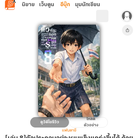
ข้ามไปยังเนื้อหาหลัก
นิยาย
เว็บตูน
อีบุ๊ก
มุมนักเขียน
โหลด
[เล่ม
ดูวิดีโอรีวิว
ตัวอย่าง
8]ตัวประกอบ
แฟนตาซี
อย่าง