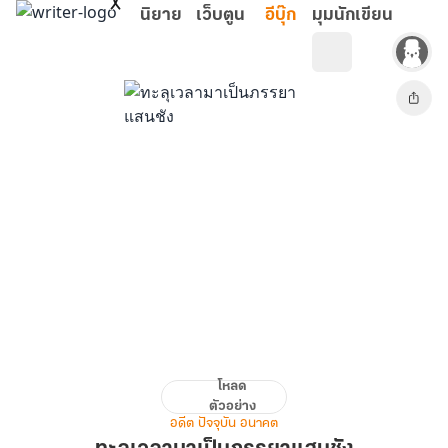
ข้ามไปยังเนื้อหาหลัก
นิยาย
เว็บตูน
อีบุ๊ก
มุมนักเขียน
โหลด
ทะลุ
ตัวอย่าง
เวลา
อดีต ปัจจุบัน อนาคต
มา