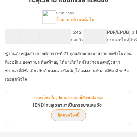
ทะลุเวลามาเป็นภรรยาแสนชัง
เป็น
ภรรยา
นามปากกา
แสน
จิ้งจอกสะท้านหม้อไฟ
[END]ทะลุ
เรื่อง
ชัง
เวลา
มา
27 ตอน
53.51K
231
242
PG ทั่วไป
PDF/EPUB
1 
เป็น
สารบัญ
จำนวนคำ
จำนวนหน้า (A5)
ยอดวิว
ระดับเนื้อหา
ประเภทไฟล์
วัน
ภรรยา
แสน
ซูว่านอิงหญิงสาวจากศตวรรษที่ 21 ถูกผลักตกลงมาจากดาดฟ้าในตอน
ชัง
ที่เธอยืนมองดาวบนท้องฟ้าอยู่ ได้มาเกิดใหม่ในร่างของหญิงสาว
ชาวนาที่มีชื่อเดียวกับตัวเองและบังเอิญได้แต่งงานกับสามีที่เกลียดชัง
เธอสุดหัวใจ
เรื่องนี้ยังมีในรูปแบบรายตอนให้อ่านด้วยนะ
[END]ทะลุเวลามาเป็นภรรยาแสนชัง
ติดตามเรื่องนี้