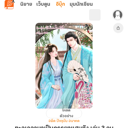
ข้ามไปยังเนื้อหาหลัก
นิยาย
เว็บตูน
อีบุ๊ก
มุมนักเขียน
โหลด
ทะลุ
ตัวอย่าง
เวลา
อดีต ปัจจุบัน อนาคต
มา