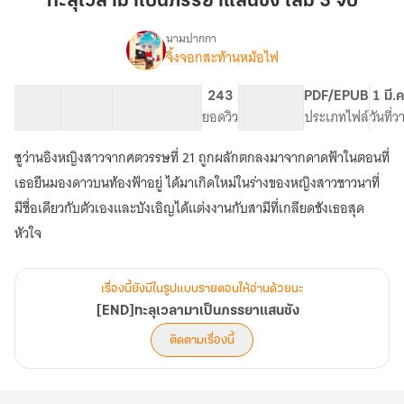
ทะลุเวลามาเป็นภรรยาแสนชัง เล่ม 3 จบ
เป็น
ภรรยา
นามปากกา
จิ้งจอกสะท้านหม้อไฟ
[END]ทะลุ
แสน
เรื่อง
เวลา
ชัง
มา
25 ตอน
66.95K
256
243
PG ทั่วไป
PDF/EPUB
1 มี.
เล่ม
เป็น
สารบัญ
จำนวนคำ
จำนวนหน้า (A5)
ยอดวิว
ระดับเนื้อหา
ประเภทไฟล์
วันที่
3
ภรรยา
จบ
แสน
ซูว่านอิงหญิงสาวจากศตวรรษที่ 21 ถูกผลักตกลงมาจากดาดฟ้าในตอนที่
ชัง
เธอยืนมองดาวบนท้องฟ้าอยู่ ได้มาเกิดใหม่ในร่างของหญิงสาวชาวนาที่
มีชื่อเดียวกับตัวเองและบังเอิญได้แต่งงานกับสามีที่เกลียดชังเธอสุด
หัวใจ
เรื่องนี้ยังมีในรูปแบบรายตอนให้อ่านด้วยนะ
[END]ทะลุเวลามาเป็นภรรยาแสนชัง
ติดตามเรื่องนี้