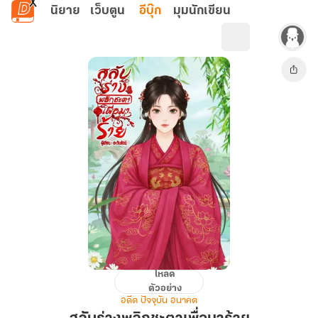
ข้ามไปยังเนื้อหาหลัก
นิยาย
เว็บตูน
อีบุ๊ก
มุมนักเขียน
โหลด
สลับ
ตัวอย่าง
ร่าง
อดีต ปัจจุบัน อนาคต
พลิก