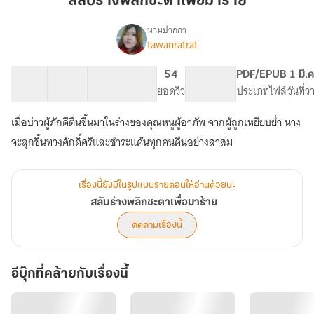
สลับร่างพลิกชะตาเพื่อมาร้าย
ชะตา
เพื่อ
นามปากกา
tawanratrat
เรื่อง
มา
สลับ
ร้าย
ร่าง
19 ตอน
30.88K
197
54
PG ทั่วไป
PDF/EPUB
1 มี.
พลิก
สารบัญ
จำนวนคำ
จำนวนหน้า (A5)
ยอดวิว
ระดับเนื้อหา
ประเภทไฟล์
วันที่
ชะตา
เพื่อ
เมื่อบ่าวผู้ภักดีตื่นขึ้นมาในร่างของคุณหนูผู้อาภัพ จากผู้ถูกเหยียบย่ำ นาง
มา
ร้าย
จะลุกขึ้นทวงศักดิ์ศรีและชำระแค้นทุกคนคืนอย่างสาสม
เรื่องนี้ยังมีในรูปแบบรายตอนให้อ่านด้วยนะ
สลับร่างพลิกชะตาเพื่อมาร้าย
ติดตามเรื่องนี้
อีบุ๊กที่คล้ายกับเรื่องนี้