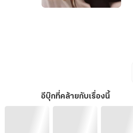
On
again
เธอ
คือ
เดิม
พัน
ของ
ใจ
อีบุ๊กที่คล้ายกับเรื่องนี้