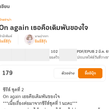
เขียน
รักดราม่า
On again เธอคือเดิมพันของใจ
สำนักพิมพ์
นามปากกา
ลิลลี่สีรุ้ง
ลิลลี่สีรุ้ง
On
รื่อง
again
เธอ
22 ตอน
70.25K
294
102
PG ทั่วไป
PDF/EPUB
2 มี.ค. 
คือ
สารบัญ
จำนวนคำ
จำนวนหน้า (A5)
ยอดวิว
ระดับเนื้อหา
ประเภทไฟล์
วันที่วางข
เดิม
พัน
ของ
179
ตัวอย่าง
ซื้ออีบุ๊ก
ใจ
ซีรีส์ ชุดที่ 2
On again เธอคือเดิมพันของใจ
***เนื้อเรื่องต่อมาจากซีรีส์ชุดที่ 1 นะคะ***