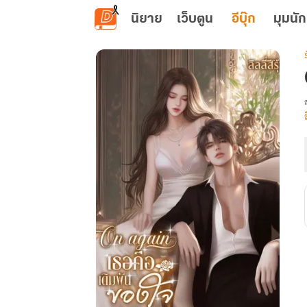
ข้ามไปยังเนื้อหาหลัก
นิยาย
เว็บตูน
อีบุ๊ก
มุมนัก
เ