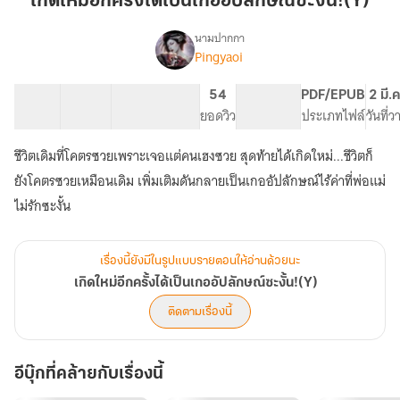
เกิดใหม่อีกครั้งได้เป็นเกออัปลักษณ์ซะงั้น!(Y)
ครั้ง
ได้
นามปากกา
Pingyaoi
เรื่อง
เป็น
เกิด
เก
ใหม่
52 ตอน
136.6K
242
54
PG ทั่วไป
PDF/EPUB
2 มี.
ออัป
อีก
สารบัญ
จำนวนคำ
จำนวนหน้า (A5)
ยอดวิว
ระดับเนื้อหา
ประเภทไฟล์
วันที่
ลักษณ์
ครั้ง
ได้
ซะ
ชีวิตเดิมที่โคตรซวยเพราะเจอแต่คนเฮงซวย สุดท้ายได้เกิดใหม่...ชีวิตก็
เป็น
งั้น!
เก
ยังโคตรซวยเหมือนเดิม เพิ่มเติมดันกลายเป็นเกออัปลักษณ์ไร้ค่าที่พ่อแม่
(Y)
ออัป
ไม่รักซะงั้น
ลักษณ์
ซะ
งั้น!
เรื่องนี้ยังมีในรูปแบบรายตอนให้อ่านด้วยนะ
(Y)
เกิดใหม่อีกครั้งได้เป็นเกออัปลักษณ์ซะงั้น!(Y)
ติดตามเรื่องนี้
อีบุ๊กที่คล้ายกับเรื่องนี้