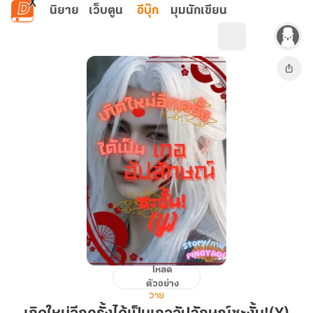
ข้ามไปยังเนื้อหาหลัก
นิยาย
เว็บตูน
อีบุ๊ก
มุมนักเขียน
โหลด
เกิด
ตัวอย่าง
ใหม่
วาย
อีก