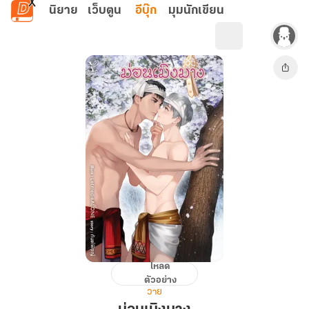
ข้ามไปยังเนื้อหาหลัก
นิยาย
เว็บตูน
อีบุ๊ก
มุมนักเขียน
โหลด
ม่อน
ตัวอย่าง
เมิง
วาย
มาง