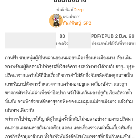
ม่อนเมิงมาง
Deep
สำนักพิมพ์
นามปากกา
เรื่อง
กันต์พิชญ์_SPB
ม่อน
เมิง
มาง
106.53K
442
83
PG ทั่วไป
PDF/EPUB
2 มี.ค. 69
(สนพ.
จำนวนคำ
จำนวนหน้า (A5)
ยอดวิว
ระดับเนื้อหา
ประเภทไฟล์
วันที่วางขาย
Deep)
กานฟ้า ชายหนุ่มผู้เป็นหลานของหมอยาเลื่องชื่อแห่งเมืองมาง ต้องเดิน
ทางพร้อมผู้ติดตามไปทำธุระที่เวียงอัศวา ระหว่างทางได้พบกับธายุ...บุรุษ
ปริศนาจากแคว้นใต้ที่สืบเรื่องกิจการค้าไม้สักซึ่งจับพลัดจับผลูกลายเป็น
แพะรับบาปสังหารข้าหลวงจากแคว้นมองปยูกลางเวียงอัศวา และถูก
ฆาตกรตัวจริงไล่ล่าเพื่อฆ่าปิดปาก หวังให้แคว้นมองปยูกับเวียงอัศวาห้ำ
หั่นกัน กานฟ้าช่วยเหลือธายุจากพิษของแมงมุมแม่ม่ายเมิงมาง แล้วร่วม
เส้นทางเดียวกัน
ทว่าการไปทำธุระให้ญาติผู้ใหญ่ครั้งนี้กลับไม่จบลงอย่างง่ายดาย ปริศนา
คนตายและคนหายยังน่าเคลือบแคลง และเรื่องราวเหล่านั้นเกี่ยวพันกับ
ภารกิจที่ธายุมาสืบหา ทั้งยังพัวพันถึงสือโพงโหงพรายที่กลืนกินคนเข้าป่า