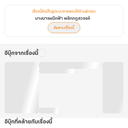
ลมปราณของนางไม่ได้หายไป
เรื่องนี้ยังมีในรูปแบบรายตอนให้อ่านด้วยนะ
มัน “ไหลสวนกฎ”
นางมารผนึกฟ้า พลิกกฎสวรรค์
ติดตามเรื่องนี้
เมื่อพลังต้องห้ามตื่นขึ้น
ศิลาทดสอบแตกร้าว
ผนึกโบราณสั่นคลอน
อีบุ๊กจากเรื่องนี้
และคำว่า “มาร” ถูกโยนใส่นางทันที
เซียวอวี้เฉิน กระบี่หิมะไร้ใจ ศิษย์เอกผู้ไม่เคยลังเล
ได้รับคำสั่งเดียวชัดเจน
“หากผนึกแตก จงสังหาร”
เขาควรฆ่านางตั้งแต่วันแรก
แต่นางคือคนเดียวที่ทำให้ลมปราณน้ำแข็งของเขา…สั่นไหว
อีบุ๊กที่คล้ายกับเรื่องนี้