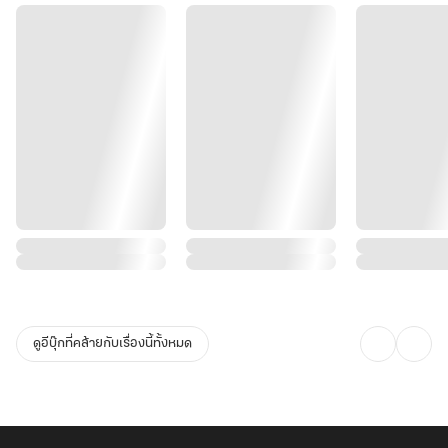
เมื่อความจริงเปิดเผยว่า
คำว่า “ธรรมะ” และ “มาร” อาจเป็นเพียงกฎที่ผู้มีอำนาจเขียนไว้เพื่อ
ควบคุมโลก
นางจึงต้องเลือกระหว่าง
เป็นเทพผู้รักษากฎ
หรือมารผู้ลบมันทั้งกระดาน
และหากสวรรค์ต้องแตก
นางจะเป็นคนลงมือเอง
ดูอีบุ๊กที่คล้ายกับเรื่องนี้ทั้งหมด