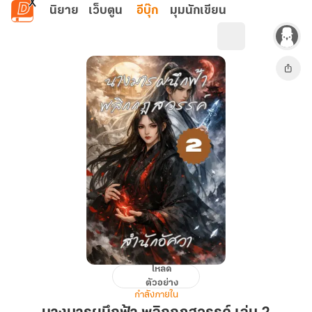
ข้ามไปยังเนื้อหาหลัก
นิยาย
เว็บตูน
อีบุ๊ก
มุมนักเขียน
โหลด
นาง
ตัวอย่าง
มาร
กำลังภายใน
ผนึก