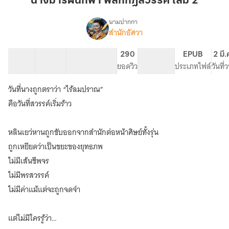
นางมารผนึกฟ้า พลิกกฎสวรรค์ เล่ม 2
ฟ้า
พลิก
นามปากกา
สำนักอัศวา
เรื่อง
กฎ
นาง
สวรรค์
มาร
40 ตอน
101.78K
408
290
PG ทั่วไป
EPUB
2 มี
เล่ม
ผนึก
สารบัญ
จำนวนคำ
จำนวนหน้า (A5)
ยอดวิว
ระดับเนื้อหา
ประเภทไฟล์
วันที
2
ฟ้า
พลิก
วันที่นางถูกตราว่า “ไร้ลมปราณ”
กฎ
สวรรค์
คือวันที่สวรรค์เริ่มร้าว
หลินเยว่หานถูกขับออกจากสำนักต่อหน้าศิษย์ทั้งรุ่น
ถูกเหยียดว่าเป็นขยะของยุทธภพ
ไม่มีเส้นชีพจร
ไม่มีพรสวรรค์
ไม่มีค่าแม้แต่จะถูกจดจำ
แต่ไม่มีใครรู้ว่า