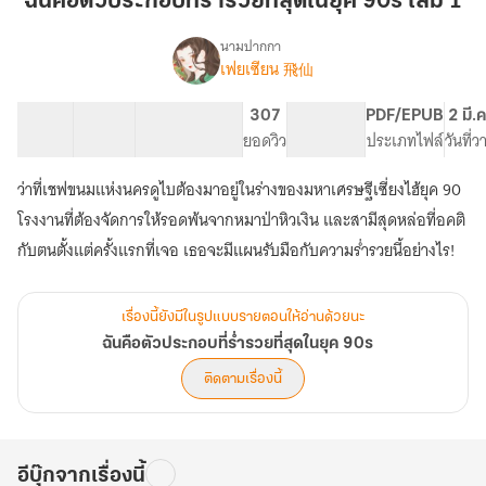
ฉันคือตัวประกอบที่ร่ำรวยที่สุดในยุค 90s เล่ม 1
ที่
ร่ำรวย
นามปากกา
เฟยเซียน 飛仙
เรื่อง
ที่สุด
ฉัน
ใน
คือ
47 ตอน
69.68K
354
307
PG ทั่วไป
PDF/EPUB
2 มี.
ยุค
ตัวประกอบ
สารบัญ
จำนวนคำ
จำนวนหน้า (A5)
ยอดวิว
ระดับเนื้อหา
ประเภทไฟล์
วันที่
90s
ที่
ร่ำรวย
เล่ม
ว่าที่เชฟขนมแห่งนครดูไบต้องมาอยู่ในร่างของมหาเศรษฐีเซี่ยงไฮ้ยุค 90
ที่สุด
1
ใน
โรงงานที่ต้องจัดการให้รอดพ้นจากหมาป่าหิวเงิน และสามีสุดหล่อที่อคติ
ยุค
กับตนตั้งแต่ครั้งแรกที่เจอ เธอจะมีแผนรับมือกับความร่ำรวยนี้อย่างไร!
90s
เรื่องนี้ยังมีในรูปแบบรายตอนให้อ่านด้วยนะ
ฉันคือตัวประกอบที่ร่ำรวยที่สุดในยุค 90s
ติดตามเรื่องนี้
อีบุ๊กจากเรื่องนี้