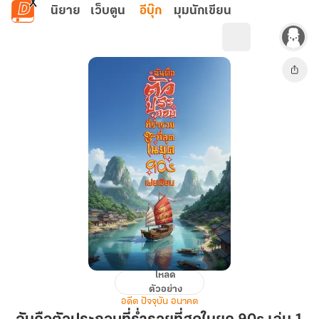
ข้ามไปยังเนื้อหาหลัก
นิยาย
เว็บตูน
อีบุ๊ก
มุมนักเขียน
โหลด
ฉัน
ตัวอย่าง
คือ
อดีต ปัจจุบัน อนาคต
ตัวประกอบ