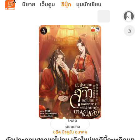
ข้ามไปยังเนื้อหาหลัก
นิยาย
เว็บตูน
อีบุ๊ก
มุมนักเขียน
โหลด
ตัวประกอบ
ตัวอย่าง
สาว
อดีต ปัจจุบัน อนาคต
ขอ