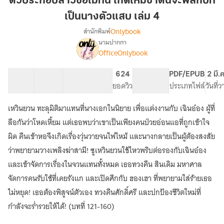
ตัวประกอบสาวขอไม่ทน เกิดใหม่ชาตินี้จะพลิกบท
ไม่
เป็นนางตัวแสบ เล่ม 4
ทน
Onlybook
สำนักพิมพ์
เกิด
นามปากกา
ใหม่
[จบ]
เรื่อง
OfficeOnlybook
ชาติ
ตัวประกอบ
สาว
นี้
40 ตอน
68.2K
461
624
PG ทั่วไป
PDF/EPUB
2 มี.
ขอ
จะ
สารบัญ
จำนวนคำ
จำนวนหน้า (A5)
ยอดวิว
ระดับเนื้อหา
ประเภทไฟล์
วันที่
ไม่
พลิก
ทน
บท
เกิด
เหวินยวน ทะลุมิติมาแทนที่นางเอกในนิยาย เพื่อแต่งงานกับ เฉินอ๋อง ผู้ที่
เป็น
ใหม่
ลือกันว่าโหดเหี้ยม แต่เธอพบว่าเขาเป็นเพียงคนป่วยอ่อนแอที่ถูกเข้าใจ
ชาติ
นาง
ผิด คืนเข้าหอจึงเกิดเรื่องวุ่นวายจนไฟไหม้ และนางกลายเป็นผู้ต้องสงสัย
นี้
ตัว
จะ
ว่าพยายามวางเพลิงฆ่าสามี! ซูเหวินยวนใช้ไหวพริบต่อรองกับเฉินอ๋อง
แสบ
พลิก
และเข้าจัดการเรื่องในจวนแทนทั้งหมด เธอทวงคืน สินเดิม มหาศาล
เล่ม
บท
4
เป็น
จัดการคนรับใช้ที่เคยรังแก และเปิดศึกกับ ฮองเฮา ที่พยายามใส่ร้ายเธอ
นาง
ไม่หยุด! เธอต้องพิสูจน์ตัวเอง ทวงคืนศักดิ์ศรี และปกป้องชีวิตใหม่ที่
ตัว
กำลังจะร่ำรวยให้ได้! (บทที่ 121-160)
แสบ