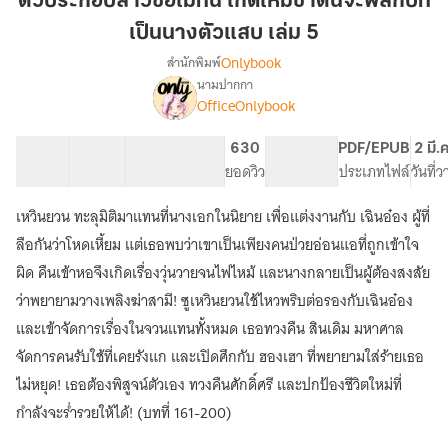
ตัวประกอบสาวขอไม่ทน เกิดใหม่ชาตินี้จะพลิกบท
ไม่
เป็นนางตัวแสบ เล่ม 5
ทน
Onlybook
สำนักพิมพ์
เกิด
นามปากกา
ใหม่
[จบ]
เรื่อง
OfficeOnlybook
ชาติ
ตัวประกอบ
สาว
นี้
40 ตอน
69.28K
479
630
PG ทั่วไป
PDF/EPUB
2 มี.
ขอ
จะ
สารบัญ
จำนวนคำ
จำนวนหน้า (A5)
ยอดวิว
ระดับเนื้อหา
ประเภทไฟล์
วันที่
ไม่
พลิก
ทน
บท
เกิด
เหวินยวน ทะลุมิติมาแทนที่นางเอกในนิยาย เพื่อแต่งงานกับ เฉินอ๋อง ผู้ที่
เป็น
ใหม่
ลือกันว่าโหดเหี้ยม แต่เธอพบว่าเขาเป็นเพียงคนป่วยอ่อนแอที่ถูกเข้าใจ
ชาติ
นาง
ผิด คืนเข้าหอจึงเกิดเรื่องวุ่นวายจนไฟไหม้ และนางกลายเป็นผู้ต้องสงสัย
นี้
ตัว
จะ
ว่าพยายามวางเพลิงฆ่าสามี! ซูเหวินยวนใช้ไหวพริบต่อรองกับเฉินอ๋อง
แสบ
พลิก
และเข้าจัดการเรื่องในจวนแทนทั้งหมด เธอทวงคืน สินเดิม มหาศาล
เล่ม
บท
5
เป็น
จัดการคนรับใช้ที่เคยรังแก และเปิดศึกกับ ฮองเฮา ที่พยายามใส่ร้ายเธอ
นาง
ไม่หยุด! เธอต้องพิสูจน์ตัวเอง ทวงคืนศักดิ์ศรี และปกป้องชีวิตใหม่ที่
ตัว
กำลังจะร่ำรวยให้ได้! (บทที่ 161-200)
แสบ