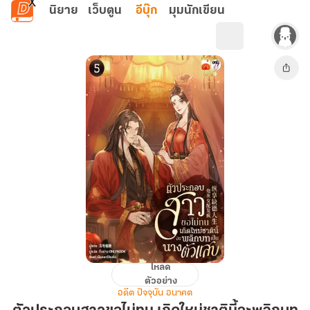
ข้ามไปยังเนื้อหาหลัก
นิยาย
เว็บตูน
อีบุ๊ก
มุมนักเขียน
โหลด
ตัวประกอบ
ตัวอย่าง
สาว
อดีต ปัจจุบัน อนาคต
ขอ