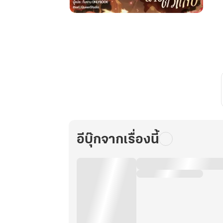
ตัวประกอบ
สาว
ขอ
ไม่
ทน
เกิด
ใหม่
ชาติ
นี้
จะ
พลิก
อีบุ๊กจากเรื่องนี้
บท
เป็น
นาง
ตัว
แสบ
เล่ม
9