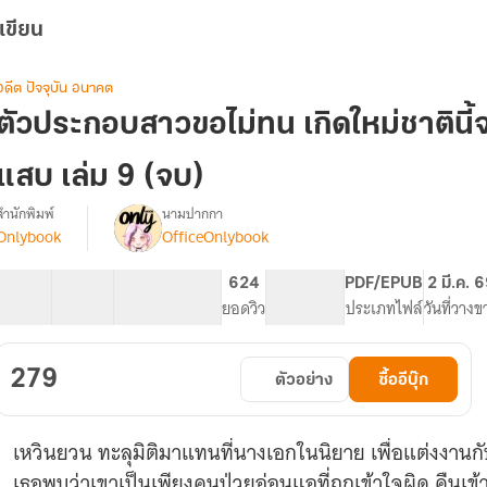
เขียน
อดีต ปัจจุบัน อนาคต
ตัวประกอบสาวขอไม่ทน เกิดใหม่ชาตินี
แสบ เล่ม 9 (จบ)
สำนักพิมพ์
นามปากกา
Onlybook
OfficeOnlybook
[จบ]
รื่อง
ตัวประกอบ
สาว
32 ตอน
59.08K
428
624
PG ทั่วไป
PDF/EPUB
2 มี.ค. 
ขอ
สารบัญ
จำนวนคำ
จำนวนหน้า (A5)
ยอดวิว
ระดับเนื้อหา
ประเภทไฟล์
วันที่วางข
ไม่
ทน
เกิด
279
ตัวอย่าง
ซื้ออีบุ๊ก
ใหม่
ชาติ
ี้
เหวินยวน ทะลุมิติมาแทนที่นางเอกในนิยาย เพื่อแต่งงานกับ เ
จะ
พลิก
เธอพบว่าเขาเป็นเพียงคนป่วยอ่อนแอที่ถูกเข้าใจผิด คืนเข้