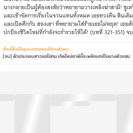
บท
นางกลายเป็นผู้ต้องสงสัยว่าพยายามวางเพลิงฆ่าสามี! ซูเห
เป็น
และเข้าจัดการเรื่องในจวนแทนทั้งหมด เธอทวงคืน สินเดิม
นาง
ตัว
และเปิดศึกกับ ฮองเฮา ที่พยายามใส่ร้ายเธอไม่หยุด! เธอต้อ
แสบ
ปกป้องชีวิตใหม่ที่กำลังจะร่ำรวยให้ได้! (บทที่ 321-351) จบ
เรื่องนี้ยังมีในรูปแบบรายตอนให้อ่านด้วยนะ
[จบ] ตัวประกอบสาวขอไม่ทน เกิดใหม่ชาตินี้จะพลิกบทเป็นนางตัวแสบ