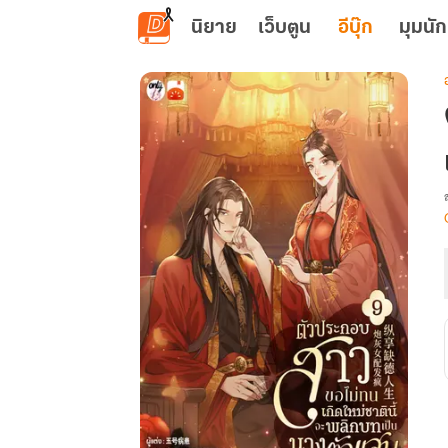
ข้ามไปยังเนื้อหาหลัก
นิยาย
เว็บตูน
อีบุ๊ก
มุมนัก
เ
น