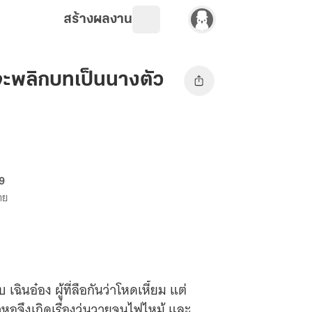
สร้างผลงาน
้จะพลิกบทเป็นนางตัว
69
าย
ฉินอ๋อง ผู้ที่ลือกันว่าโหดเหี้ยม แต่
าหอจึงเกิดเรื่องวุ่นวายจนไฟไหม้ และ