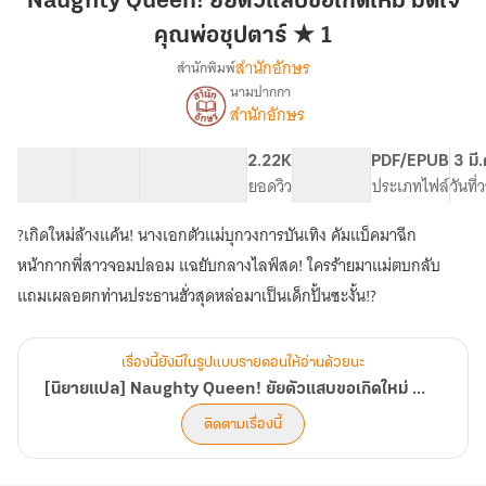
Naughty Queen! ยัยตัวแสบขอเกิดใหม่ มัดใจ
ตัว
คุณพ่อซุปตาร์ ★ 1
แสบ
สำนักอักษร
สำนักพิมพ์
ขอ
นามปากกา
เกิด
[นิยาย
เรื่อง
สำนักอักษร
ใหม่
แปล]
Naughty
มัด
62 ตอน
125.27K
640
2.22K
PG ทั่วไป
PDF/EPUB
3 มี
Queen!
ใจ
สารบัญ
จำนวนคำ
จำนวนหน้า (A5)
ยอดวิว
ระดับเนื้อหา
ประเภทไฟล์
วันที
ยัย
คุณ
ตัว
พ่อ
แสบ
?เกิดใหม่ล้างแค้น! นางเอกตัวแม่บุกวงการบันเทิง คัมแบ็คมาฉีก
ซุป
ขอ
หน้ากากพี่สาวจอมปลอม แฉยับกลางไลฟ์สด! ใครร้ายมาแม่ตบกลับ
เกิด
ตาร์
แถมเผลอตกท่านประธานฮั่วสุดหล่อมาเป็นเด็กปั้นซะงั้น!?
ใหม่
★
มัด
1
ใจ
คุณ
เรื่องนี้ยังมีในรูปแบบรายตอนให้อ่านด้วยนะ
พ่อ
[นิยายแปล] Naughty Queen! ยัยตัวแสบขอเกิดใหม่ มัดใจคุณพ่อซุปตาร์ ★
ซุป
ตาร์
ติดตามเรื่องนี้
★