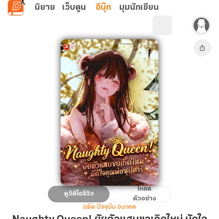
ข้ามไปยังเนื้อหาหลัก
นิยาย
เว็บตูน
อีบุ๊ก
มุมนักเขียน
โหลด
Naughty
ดูวิดีโอรีวิว
ตัวอย่าง
Queen!
อดีต ปัจจุบัน อนาคต
ยัย