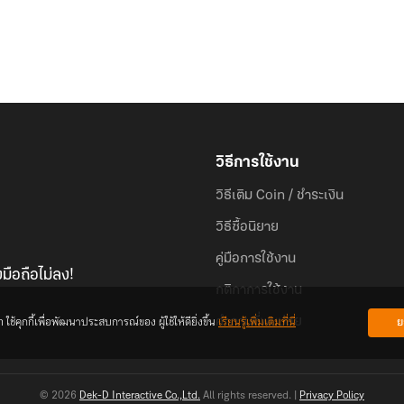
วิธีการใช้งาน
วิธีเติม Coin / ชำระเงิน
วิธีซื้อนิยาย
คู่มือการใช้งาน
มือถือไม่ลง!
กติกาการใช้งาน
้คุกกี้เพื่อพัฒนาประสบการณ์ของ ผู้ใช้ให้ดียิ่งขึ้น
เรียนรู้เพิ่มเติมที่นี่
ย
คำถามที่พบบ่อย
© 2026
Dek-D Interactive Co.,Ltd.
All rights reserved. |
Privacy Policy