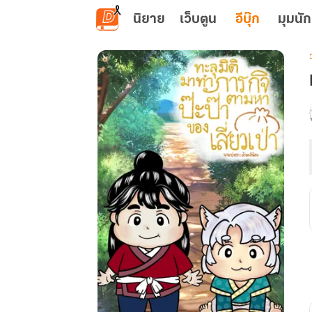
ข้ามไปยังเนื้อหาหลัก
นิยาย
เว็บตูน
อีบุ๊ก
มุมนัก
เ