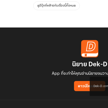
ดูอีบุ๊กที่คล้ายกับเรื่องนี้ทั้งหมด
นิยาย Dek-D
App ที่จะทำให้คุณอ่านนิยายจนวาง
Dek-D.com ใช
ดาวน์โหลดแอป