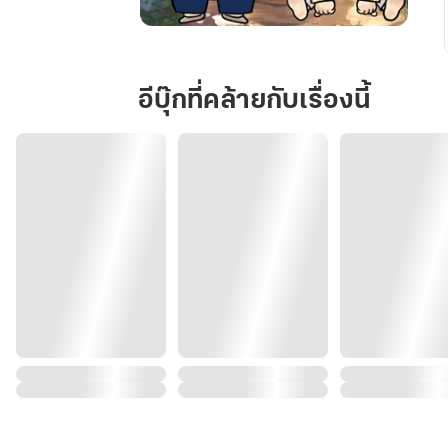
ทะลุ
มิติ
มา
อีบุ๊กที่คล้ายกับเรื่องนี้
ทำ
ภารกิจ
ตาม
หา
ปะป๋า
ของ
เสี่ยว
เป่า