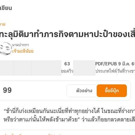
เขียน
วาย
ทะลุมิติมาทำภารกิจตามหาปะป๋าของเสี่
นามปากกา
เจ้ามะลิน้อย
รื่อง
ทะลุ
มิติ
17 ตอน
40.77K
226
63
PG ทั่วไป
PDF/EPUB
9 มี.ค. 
มา
สารบัญ
จำนวนคำ
จำนวนหน้า (A5)
ยอดวิว
ระดับเนื้อหา
ประเภทไฟล์
วันที่วางข
ทำ
ภารกิจ
ตาม
99
ตัวอย่าง
ซื้ออีบุ๊ก
หา
ปะป๋า
ของ
“ข้านี่ก็เก่งเหมือนกันนะเนี่ยที่ทำทุกอย่างได้ ในขณะที่ร่
เสี่ยว
เป่า
หรือว่าตาแก่นั้นให้พลังข้ามาด้วย” ว่าแล้วก็ออกลวดลายเ