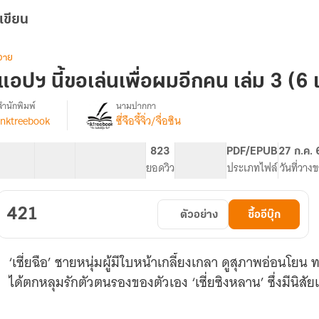
เขียน
วาย
แอปฯ นี้ขอเล่นเพื่อผมอีกคน เล่ม 3 (6 
สำนักพิมพ์
นามปากกา
inktreebook
ซี่จือจี้จิ่ว/จื่อซิน
[นิยาย
รื่อง
แปล
ลิขสิทธิ์]
35 ตอน
93.14K
344
823
PG ทั่วไป
PDF/EPUB
27 ก.ค.
แอปฯ
สารบัญ
จำนวนคำ
จำนวนหน้า (A5)
ยอดวิว
ระดับเนื้อหา
ประเภทไฟล์
วันที่วาง
ี้
ขอ
เล่น
421
ตัวอย่าง
ซื้ออีบุ๊ก
เพื่อ
ผม
อีก
‘เซี่ยฉือ’ ชายหนุ่มผู้มีใบหน้าเกลี้ยงเกลา ดูสุภาพอ่อนโยน
คน
ได้ตกหลุมรักตัวตนรองของตัวเอง ‘เซี่ยซิงหลาน’ ซึ่งมีนิสัย