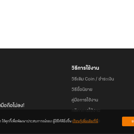
วิธีการใช้งาน
วิธีเติม Coin / ชำระเงิน
วิธีซื้อนิยาย
คู่มือการใช้งาน
มือถือไม่ลง!
กติกาการใช้งาน
้คุกกี้เพื่อพัฒนาประสบการณ์ของ ผู้ใช้ให้ดียิ่งขึ้น
เรียนรู้เพิ่มเติมที่นี่
ย
คำถามที่พบบ่อย