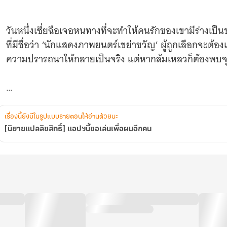
วันหนึ่งเซี่ยฉือเจอหนทางที่จะทำให้คนรักของเขามีร่างเป็น
ที่มีชื่อว่า ‘นักแสดงภาพยนตร์เขย่าขวัญ’ ผู้ถูกเลือกจะ
ความปรารถนาให้กลายเป็นจริง แต่หากล้มเหลวก็ต้องพบจ
นักแสดงทุกท่านกรุณาประจำที่ ภาพยนตร์กำลังจะเริ่มฉาย
เรื่องนี้ยังมีในรูปแบบรายตอนให้อ่านด้วยนะ
[นิยายแปลลิขสิทธิ์] แอปฯนี้ขอเล่นเพื่อผมอีกคน