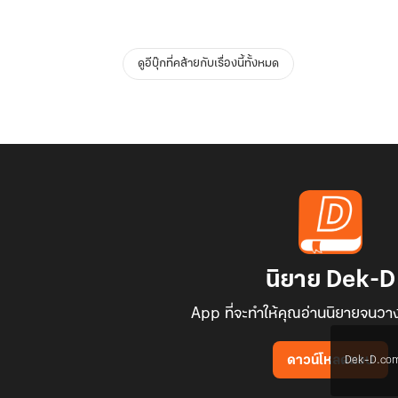
ดูอีบุ๊กที่คล้ายกับเรื่องนี้ทั้งหมด
นิยาย Dek-D
App ที่จะทำให้คุณอ่านนิยายจนวาง
Dek-D.com ใช
ดาวน์โหลดแอป