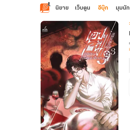
ข้ามไปยังเนื้อหาหลัก
นิยาย
เว็บตูน
อีบุ๊ก
มุมนัก
เ
น