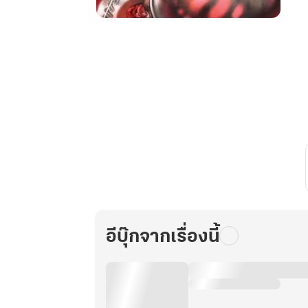
แอปฯ
นี้
ขอ
เล่น
เพื่อ
ผม
อีก
คน
เล่ม
3
(6
เล่ม
จบ)
อีบุ๊กจากเรื่องนี้