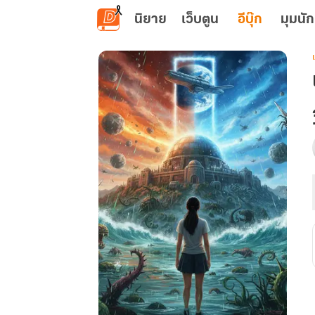
ข้ามไปยังเนื้อหาหลัก
นิยาย
เว็บตูน
อีบุ๊ก
มุมนัก
เ