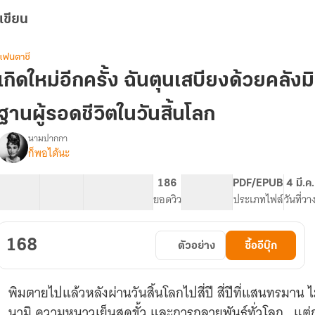
เขียน
แฟนตาซี
เกิดใหม่อีกครั้ง ฉันตุนเสบียงด้วยคลังม
ฐานผู้รอดชีวิตในวันสิ้นโลก
นามปากกา
ก็พอได้นะ
รื่อง
เกิด
ใหม่
125 ตอน
228.65K
683
186
PG ทั่วไป
PDF/EPUB
4 มี.ค
อีก
สารบัญ
จำนวนคำ
จำนวนหน้า (A5)
ยอดวิว
ระดับเนื้อหา
ประเภทไฟล์
วันที่ว
ครั้ง
ฉัน
ตุน
168
ตัวอย่าง
ซื้ออีบุ๊ก
เสบียง
ด้วย
คลัง
พิมตายไปแล้วหลังผ่านวันสิ้นโลกไปสี่ปี สี่ปีที่แสนทรมาน
มิติ
ไม่
นามิ ความหนาวเย็นสุดขั้ว และการกลายพันธุ์ทั่วโลก...แ