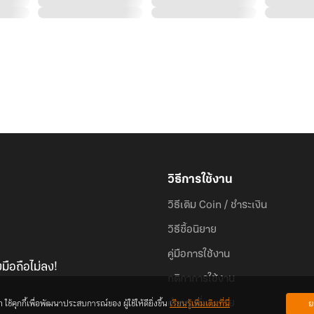
วิธีการใช้งาน
วิธีเติม Coin / ชำระเงิน
วิธีซื้อนิยาย
คู่มือการใช้งาน
มือถือไม่ลง!
กติกาการใช้งาน
้คุกกี้เพื่อพัฒนาประสบการณ์ของ ผู้ใช้ให้ดียิ่งขึ้น
เรียนรู้เพิ่มเติมที่นี่
ย
คำถามที่พบบ่อย