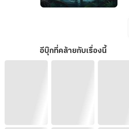
เกิด
ใหม่
ผ
อีก
ครั้ง
ฉัน
ตุน
อีบุ๊กที่คล้ายกับเรื่องนี้
เสบียง
ด้วย
คลัง
มิติ
ไม่
จำกัด
และ
สร้าง
ฐาน
ผู้
รอด
ชีวิต