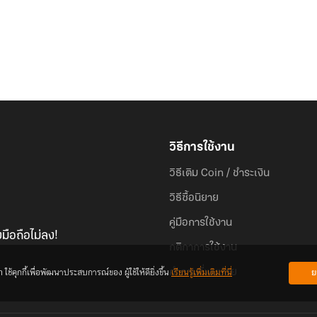
วิธีการใช้งาน
วิธีเติม Coin / ชำระเงิน
วิธีซื้อนิยาย
คู่มือการใช้งาน
มือถือไม่ลง!
กติกาการใช้งาน
้คุกกี้เพื่อพัฒนาประสบการณ์ของ ผู้ใช้ให้ดียิ่งขึ้น
เรียนรู้เพิ่มเติมที่นี่
ย
คำถามที่พบบ่อย