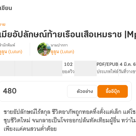
เขียน
วาย
เมียอัปลักษณ์ท้ายเรือนเสือเหมราช |
สำนักพิมพ์
นามปากกา
ลูลูน (Lulun)
ลูลูน (Lulun)
รื่อง
เมีย
อัปลักษณ์
33 ตอน
82.55K
499
102
PG ทั่วไป
PDF/EPUB
4 มี.ค. 
ท้าย
สารบัญ
จำนวนคำ
จำนวนหน้า (A5)
ยอดวิว
ระดับเนื้อหา
ประเภทไฟล์
วันที่วาง
เรือน
เสือ
เหม
480
ตัวอย่าง
ซื้ออีบุ๊ก
ราช
|Mpreg
ชายอัปลักษณ์ไร้สกุล ชีวิตอาภัพถูกทอดทิ้งตั้งแต่เล็ก แต
ชุบชีวิตใหม่ จนกลายเป็นโจรออกปล้นทัดเทียมผู้อื่น ทว่าไม
เพียงแค่คนสวนต่ำต้อย