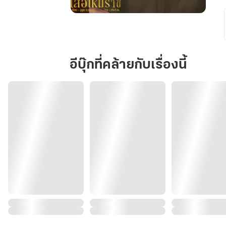
เมีย
อัปลักษณ์
ท้าย
เรือน
อีบุ๊กที่คล้ายกับเรื่องนี้
เสือ
เหม
ราช
|Mpreg