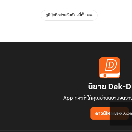
ดูอีบุ๊กที่คล้ายกับเรื่องนี้ทั้งหมด
นิยาย Dek-D
App ที่จะทำให้คุณอ่านนิยายจนวาง
Dek-D.com ใช
ดาวน์โหลดแอป