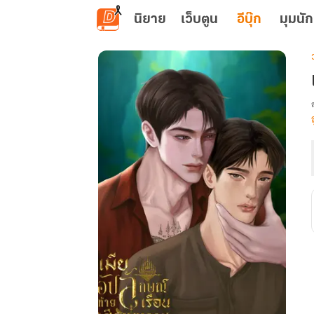
ข้ามไปยังเนื้อหาหลัก
นิยาย
เว็บตูน
อีบุ๊ก
มุมนัก
เ