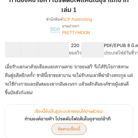
ท่านองค์ชายห้า โปรดดับไฟแค้นในอุราแก่ข้าที
ห้า
เล่ม 1
โปรด
SCP Publishing
สำนักพิมพ์
ดับ
นามปากกา
ไฟ
เรื่อง
PRETTYMOON
ท่าน
แค้น
องค์
ใน
ชาย
25 ตอน
51.84K
548
220
PG ทั่วไป
PDF/EPUB
8 มี.
อุรา
ห้า
สารบัญ
จำนวนคำ
จำนวนหน้า (A5)
ยอดวิว
ระดับเนื้อหา
ประเภทไฟล์
วันที่
แก่
โปรด
ข้า
ดับ
เมื่อรักแลกมาด้วยเลือดและความตาย 'อายอนฮวี' จึงได้รับโอกาสหวน
ไฟ
ที
คืนสู่อดีตอีกครั้ง! ชาตินี้เขาขอสาบาน จะไม่รักคนเลวที่ฆ่าล้างตระกูล แต่
แค้น
เล่ม
ใน
จะใช้ร่างกายและมันสมองลากมันลงนรก แล้วผลักดันองค์ชายผู้แสนดี
1
อุรา
ขึ้นบัลลังก์แทน!
แก่
ข้า
ที
เรื่องนี้ยังมีในรูปแบบรายตอนให้อ่านด้วยนะ
ท่านองค์ชายห้า โปรดดับไฟแค้นในอุราแก่ข้าที
ติดตามเรื่องนี้