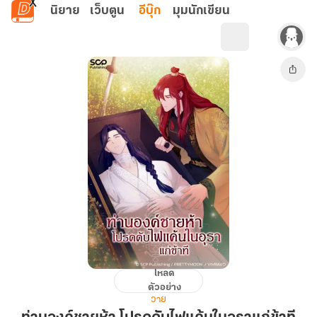
ข้ามไปยังเนื้อหาหลัก
นิยาย
เว็บตูน
อีบุ๊ก
มุมนักเขียน
โหลด
ท่าน
ตัวอย่าง
องค์
วาย
ชาย