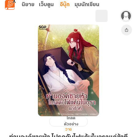
ข้ามไปยังเนื้อหาหลัก
นิยาย
เว็บตูน
อีบุ๊ก
มุมนักเขียน
โหลด
ท่าน
ตัวอย่าง
องค์
วาย
ชาย