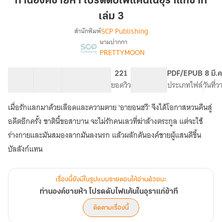
ท่านองค์ชายห้า โปรดดับไฟแค้นในอุราแก่ข้าที
ห้า
เล่ม 3
โปรด
SCP Publishing
สำนักพิมพ์
ดับ
นามปากกา
ไฟ
เรื่อง
PRETTYMOON
ท่าน
แค้น
องค์
ใน
ชาย
25 ตอน
49.24K
409
221
PG ทั่วไป
PDF/EPUB
8 มี.
อุรา
ห้า
สารบัญ
จำนวนคำ
จำนวนหน้า (A5)
ยอดวิว
ระดับเนื้อหา
ประเภทไฟล์
วันที่
แก่
โปรด
ข้า
ดับ
เมื่อรักแลกมาด้วยเลือดและความตาย 'อายอนฮวี' จึงได้โอกาสหวนคืนสู่
ไฟ
ที
อดีตอีกครั้ง ชาตินี้ขอสาบาน จะไม่รักคนเลวที่ฆ่าล้างตระกูล แต่จะใช้
แค้น
เล่ม
ใน
ร่างกายและมันสมองลากมันลงนรก แล้วผลักดันองค์ชายผู้แสนดีขึ้น
3
อุรา
บัลลังก์แทน
แก่
ข้า
ที
เรื่องนี้ยังมีในรูปแบบรายตอนให้อ่านด้วยนะ
ท่านองค์ชายห้า โปรดดับไฟแค้นในอุราแก่ข้าที
ติดตามเรื่องนี้