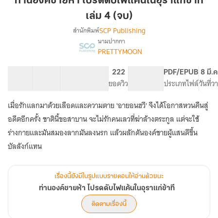
ท่านองค์ชายห้า โปรดดับไฟแค้นในอุราแก่ข้าที
ห้า
เล่ม 4 (จบ)
โปรด
SCP Publishing
สำนักพิมพ์
ดับ
นามปากกา
ไฟ
เรื่อง
PRETTYMOON
ท่าน
แค้น
องค์
ใน
ชาย
18 ตอน
36.22K
306
222
PG ทั่วไป
PDF/EPUB
8 มี.
อุรา
ห้า
สารบัญ
จำนวนคำ
จำนวนหน้า (A5)
ยอดวิว
ระดับเนื้อหา
ประเภทไฟล์
วันที่
แก่
โปรด
ข้า
ดับ
เมื่อรักแลกมาด้วยเลือดและความตาย 'อายอนฮวี' จึงได้โอกาสหวนคืนสู่
ไฟ
ที
อดีตอีกครั้ง ชาตินี้ขอสาบาน จะไม่รักคนเลวที่ฆ่าล้างตระกูล แต่จะใช้
แค้น
เล่ม
ใน
ร่างกายและมันสมองลากมันลงนรก แล้วผลักดันองค์ชายผู้แสนดีขึ้น
4
อุรา
บัลลังก์แทน
(จบ)
แก่
ข้า
ที
เรื่องนี้ยังมีในรูปแบบรายตอนให้อ่านด้วยนะ
ท่านองค์ชายห้า โปรดดับไฟแค้นในอุราแก่ข้าที
ติดตามเรื่องนี้