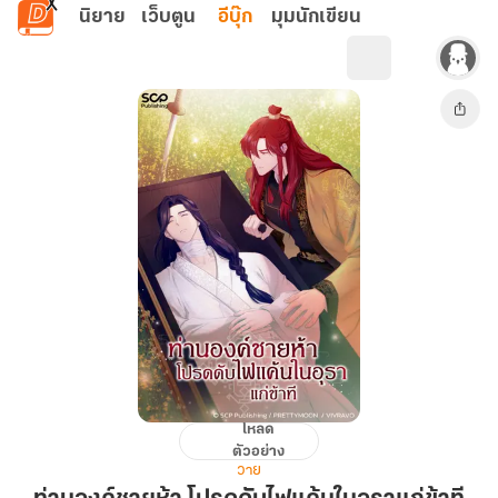
ข้ามไปยังเนื้อหาหลัก
นิยาย
เว็บตูน
อีบุ๊ก
มุมนักเขียน
โหลด
ท่าน
ตัวอย่าง
องค์
วาย
ชาย