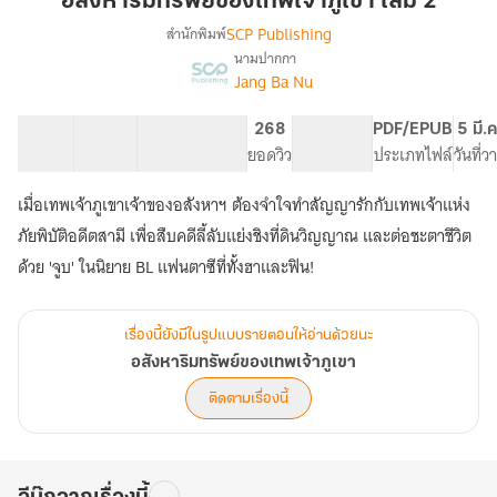
อสังหาริมทรัพย์ของเทพเจ้าภูเขา เล่ม 2
ภูเขา
SCP Publishing
สำนักพิมพ์
เล่ม
นามปากกา
เรื่อง
2
Jang Ba Nu
อสังหาริมทรัพย์
ของ
เทพเจ้า
28 ตอน
69.58K
542
268
PG ทั่วไป
PDF/EPUB
5 มี.
ภูเขา
สารบัญ
จำนวนคำ
จำนวนหน้า (A5)
ยอดวิว
ระดับเนื้อหา
ประเภทไฟล์
วันที่
เมื่อเทพเจ้าภูเขาเจ้าของอสังหาฯ ต้องจำใจทำสัญญารักกับเทพเจ้าแห่ง
ภัยพิบัติอดีตสามี เพื่อสืบคดีลี้ลับแย่งชิงที่ดินวิญญาณ และต่อชะตาชีวิต
ด้วย 'จูบ' ในนิยาย BL แฟนตาซีที่ทั้งฮาและฟิน!
เรื่องนี้ยังมีในรูปแบบรายตอนให้อ่านด้วยนะ
อสังหาริมทรัพย์ของเทพเจ้าภูเขา
ติดตามเรื่องนี้