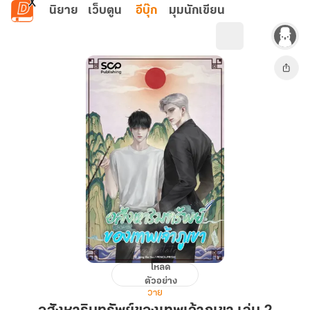
ข้ามไปยังเนื้อหาหลัก
นิยาย
เว็บตูน
อีบุ๊ก
มุมนักเขียน
โหลด
อสังหาริมทรัพย์
ตัวอย่าง
ของ
วาย
เทพเจ้า