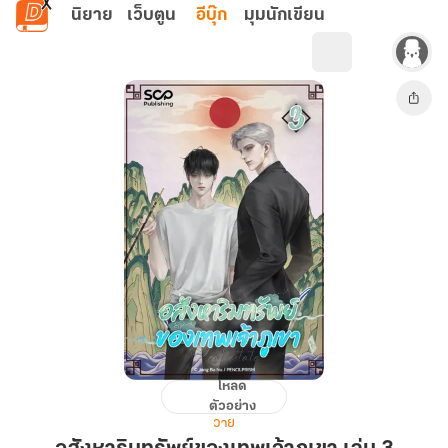
ข้ามไปยังเนื้อหาหลัก
นิยาย
เว็บตูน
อีบุ๊ก
มุมนักเขียน
โหลด
อสังหาริมทรัพย์
ตัวอย่าง
ของ
วาย
เทพเจ้า