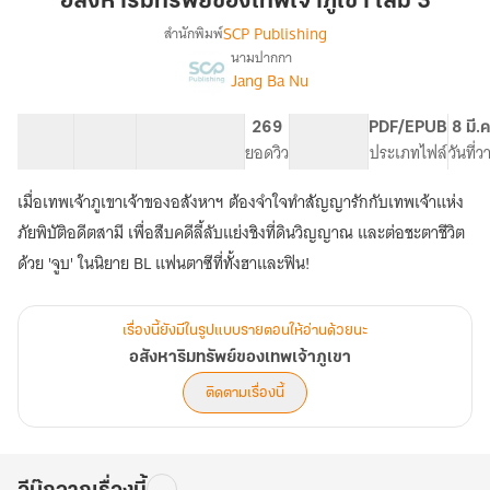
อสังหาริมทรัพย์ของเทพเจ้าภูเขา เล่ม 3
ภูเขา
SCP Publishing
สำนักพิมพ์
เล่ม
นามปากกา
เรื่อง
3
Jang Ba Nu
อสังหาริมทรัพย์
ของ
เทพเจ้า
29 ตอน
66.82K
512
269
PG ทั่วไป
PDF/EPUB
8 มี.
ภูเขา
สารบัญ
จำนวนคำ
จำนวนหน้า (A5)
ยอดวิว
ระดับเนื้อหา
ประเภทไฟล์
วันที่
เมื่อเทพเจ้าภูเขาเจ้าของอสังหาฯ ต้องจำใจทำสัญญารักกับเทพเจ้าแห่ง
ภัยพิบัติอดีตสามี เพื่อสืบคดีลี้ลับแย่งชิงที่ดินวิญญาณ และต่อชะตาชีวิต
ด้วย 'จูบ' ในนิยาย BL แฟนตาซีที่ทั้งฮาและฟิน!
เรื่องนี้ยังมีในรูปแบบรายตอนให้อ่านด้วยนะ
อสังหาริมทรัพย์ของเทพเจ้าภูเขา
ติดตามเรื่องนี้