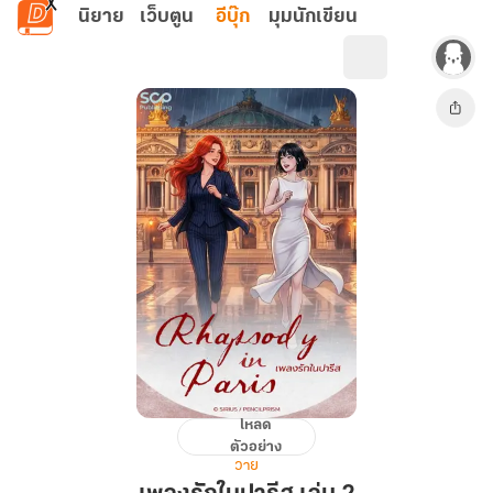
ข้ามไปยังเนื้อหาหลัก
นิยาย
เว็บตูน
อีบุ๊ก
มุมนักเขียน
โหลด
เพลง
ตัวอย่าง
รัก
วาย
ใน