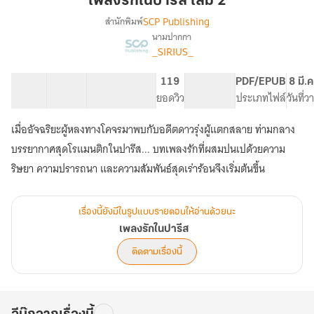
เพลงรักในปารีส เล่ม 2
ปารีส
SCP Publishing
สำนักพิมพ์
เล่ม
นามปากกา
เรื่อง
2
_SIRIUS_
เพลง
รัก
ใน
21 ตอน
64.34K
460
119
PG ทั่วไป
PDF/EPUB
8 มี.
ปารีส
สารบัญ
จำนวนคำ
จำนวนหน้า (A5)
ยอดวิว
ระดับเนื้อหา
ประเภทไฟล์
วันที่
เมื่ออัจฉริยะผู้หลงทางโคจรมาพบกับอดีตดาวรุ่งผู้แตกสลาย ท่ามกลาง
บรรยากาศสุดโรแมนติกในปารีส... บทเพลงรักที่ผสมปนเปด้วยความ
ริษยา ความปรารถนา และความสัมพันธ์สุดเร่าร้อนจึงเริ่มต้นขึ้น
เรื่องนี้ยังมีในรูปแบบรายตอนให้อ่านด้วยนะ
เพลงรักในปารีส
ติดตามเรื่องนี้