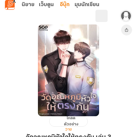
ข้ามไปยังเนื้อหาหลัก
นิยาย
เว็บตูน
อีบุ๊ก
มุมนักเขียน
โหลด
วัด
ตัวอย่าง
อุณหภูมิ
วาย
หัวใจ