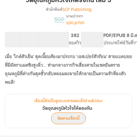
วัดอุณหภูมิหัวใจให้ตรงกัน เล่ม 3
ให้
SCP Publishing
สำนักพิมพ์
ตรง
นามปากกา
เรื่อง
กัน
spicychili
วัด
เล่ม
อุณหภูมิ
3
หัวใจ
33 ตอน
81.32K
649
382
PG ทั่วไป
PDF/EPUB
8 มี.
ให้
สารบัญ
จำนวนคำ
จำนวนหน้า (A5)
ยอดวิว
ระดับเนื้อหา
ประเภทไฟล์
วันที่
ตรง
กัน
เมื่อ 'ไกด์ตัวเย็น' สุดเนี๊ยบต้องมาประกบ 'เอสเปอร์ตัวร้อน' สายแบดบอย
ที่มีอัตราแมตชิงสูงลิ่ว... ท่ามกลางภารกิจเสี่ยงตายในเขตอันตราย
อุณหภูมิที่ต่างกันสุดขั้วกลับหลอมละลายให้กลายเป็นความรักที่ลงตัว
พอดี!
เรื่องนี้ยังมีในรูปแบบรายตอนให้อ่านด้วยนะ
วัดอุณหภูมิหัวใจให้ตรงกัน
ติดตามเรื่องนี้