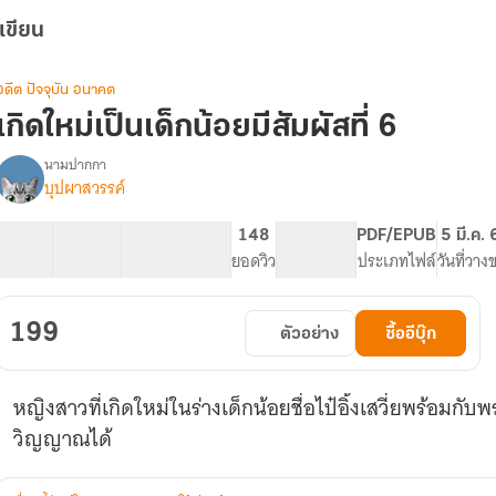
เขียน
อดีต ปัจจุบัน อนาคต
เกิดใหม่เป็นเด็กน้อยมีสัมผัสที่ 6
นามปากกา
บุปผาสวรรค์
รื่อง
เกิด
ใหม่
62 ตอน
125.01K
589
148
PG ทั่วไป
PDF/EPUB
5 มี.ค.
เป็น
สารบัญ
จำนวนคำ
จำนวนหน้า (A5)
ยอดวิว
ระดับเนื้อหา
ประเภทไฟล์
วันที่วาง
เด็ก
น้อย
มี
199
ตัวอย่าง
ซื้ออีบุ๊ก
สัมผัส
ี่
6
หญิงสาวที่เกิดใหม่ในร่างเด็กน้อยชื่อไป๋อิ้งเสวี่ยพร้อมก
วิญญาณได้