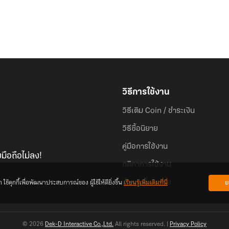
วิธีการใช้งาน
วิธีเติม Coin / ชำระเงิน
วิธีซื้อนิยาย
คู่มือการใช้งาน
มือถือไม่ลง!
กติกาการใช้งาน
้คุกกี้เพื่อพัฒนาประสบการณ์ของ ผู้ใช้ให้ดียิ่งขึ้น
เรียนรู้เพิ่มเติมที่นี่
ย
คำถามที่พบบ่อย
© 2026
Dek-D Interactive Co.,Ltd.
All rights reserved. |
Privacy Policy