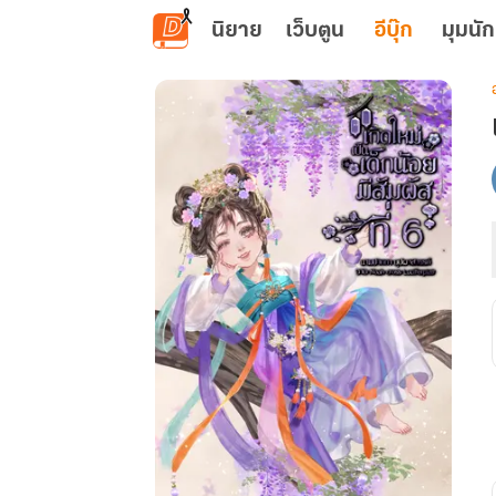
ข้ามไปยังเนื้อหาหลัก
นิยาย
เว็บตูน
อีบุ๊ก
มุมนัก
เ
ท