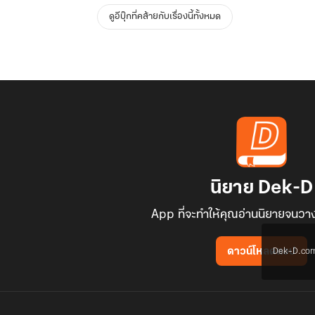
ดูอีบุ๊กที่คล้ายกับเรื่องนี้ทั้งหมด
นิยาย Dek-D
App ที่จะทำให้คุณอ่านนิยายจนวาง
Dek-D.com ใช
ดาวน์โหลดแอป