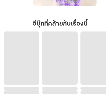
เกิด
ใหม่
เป็น
อีบุ๊กที่คล้ายกับเรื่องนี้
เด็ก
น้อย
มี
สัมผัส
ที่
6