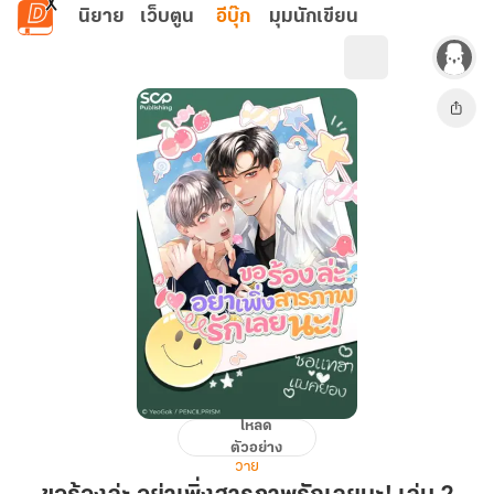
ข้ามไปยังเนื้อหาหลัก
นิยาย
เว็บตูน
อีบุ๊ก
มุมนักเขียน
โหลด
ขอร้อง
ตัวอย่าง
ล่ะ
วาย
อย่า