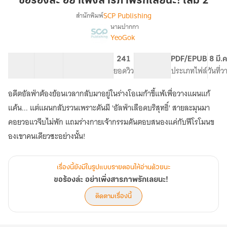
ขอร้องล่ะ อย่าเพิ่งสารภาพรักเลยนะ! เล่ม 2
เพิ่ง
SCP Publishing
สำนักพิมพ์
สารภาพ
นามปากกา
เรื่อง
รัก
YeoGok
ขอร้อง
เลย
ล่ะ
นะ!
อย่า
32 ตอน
57.14K
468
241
PG ทั่วไป
PDF/EPUB
8 มี.
เล่ม
เพิ่ง
สารบัญ
จำนวนคำ
จำนวนหน้า (A5)
ยอดวิว
ระดับเนื้อหา
ประเภทไฟล์
วันที่
สารภาพ
2
รัก
อดีตอัลฟ่าต้องย้อนเวลากลับมาอยู่ในร่างโอเมก้าขี้แพ้เพื่อวางแผนแก้
เลย
แค้น... แต่แผนกลับรวนเพราะดันมี 'อัลฟ่าเลือดบริสุทธิ์' สายละมุนมา
นะ!
คอยวอแวจีบไม่พัก แถมร่างกายเจ้ากรรมดันตอบสนองแค่กับฟีโรโมนข
องเขาคนเดียวซะอย่างนั้น!
เรื่องนี้ยังมีในรูปแบบรายตอนให้อ่านด้วยนะ
ขอร้องล่ะ อย่าเพิ่งสารภาพรักเลยนะ!
ติดตามเรื่องนี้